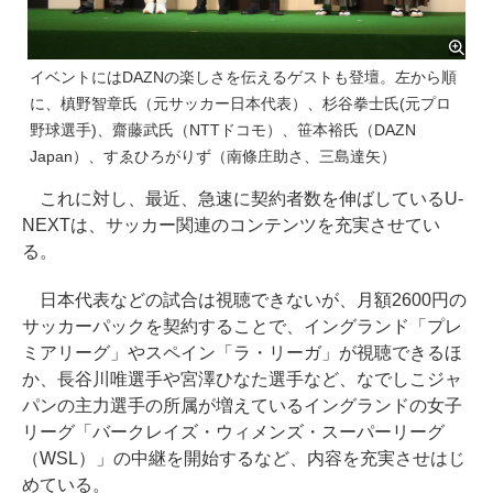
イベントにはDAZNの楽しさを伝えるゲストも登壇。左から順
に、槙野智章氏（元サッカー日本代表）、杉谷拳士氏(元プロ
野球選手)、齋藤武氏（NTTドコモ）、笹本裕氏（DAZN
Japan）、すゑひろがりず（南條庄助さ、三島達矢）
これに対し、最近、急速に契約者数を伸ばしているU-
NEXTは、サッカー関連のコンテンツを充実させてい
る。
日本代表などの試合は視聴できないが、月額2600円の
サッカーパックを契約することで、イングランド「プレ
ミアリーグ」やスペイン「ラ・リーガ」が視聴できるほ
か、長谷川唯選手や宮澤ひなた選手など、なでしこジャ
パンの主力選手の所属が増えているイングランドの女子
リーグ「バークレイズ・ウィメンズ・スーパーリーグ
（WSL）」の中継を開始するなど、内容を充実させはじ
めている。