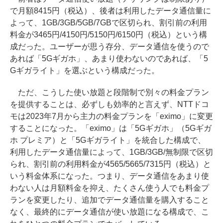
で月額8415円（税込）、後者は利用したデータ通信量に
よって、1GB/3GB/5GB/7GBで区切られ、割引前の利用
料金が3465円/4150円/5150円/6150円（税込）という構
成だった。ユーザーが思う存分、データ通信を使うので
あれば「5Gギガホ」、あまり使わないのであれば、「5
Gギガライト」を選ぶという構成だった。
ただ、こうした使い放題と段階制で別々の料金プラン
を提供することは、必ずしも効率的と言えず、NTTドコ
モは2023年7月から主力の料金プランを「eximo」に変更
することになった。「eximo」は「5Gギガホ」（5Gギガ
ホ プレミア）と「5Gギガライト」を統合した構成で、
利用したデータ通信量によって、1GB/3GB/無制限で区切
られ、割引前の利用料金が4565/5665/7315円（税込）と
いう料金体系になった。つまり、データ通信をあまり使
わない人は月額料金を抑え、たくさん使う人でも料金プ
ランを変更したり、追加でデータ通信量を購入すること
なく、最終的にデータ通信が使い放題になる構成で、こ