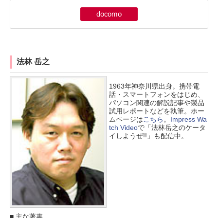
docomo
法林 岳之
1963年神奈川県出身。携帯電
話・スマートフォンをはじめ、
パソコン関連の解説記事や製品
試用レポートなどを執筆。ホー
ムページは
こちら
。
Impress Wa
tch Video
で「法林岳之のケータ
イしようぜ!!」も配信中。
■ 主な著書