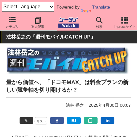
Powered by
Translate
ケータイ Watch
キャリア
ドコモ
料金プラン・割引
カテゴリ
過去記事
検索
Impressサイト
法林岳之の「週刊モバイルCATCH UP」
量から価値へ、「ドコモMAX」は料金プランの新
しい競争軸を切り開けるか？
法林 岳之
2025年4月30日 00:07
リスト