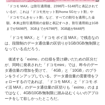
「ドコモ MAX」は割引適用後、2398円～5148円と表記されて
いるが、これは「ドコモ光セット割/home 5Gセット割」や
「ドコモでんきセット割」など、すべての割引を適用した金
額。本来は割引適用前の金額と表記すべき。割引適用前は1GB
までが5698円、3GBまでが6798円、3GB超が8448円
「ドコモ MAX」と「ドコモ ポイ活 MAX」で残念なの
は、段階制のデータ通信量の区切りが1GB/3GB/無制限と
なっている点だろう。
後述する「eximo」の仕様を受け継いだための区分だ
が、同時に発表された「ドコモmini」では、昨今のデー
タ通信量の増加を受けて、「4GB」と「10GB」のプラ
ンをラインアップしている。データ通信量の需要増をフ
ォローするのであれば、「ドコモ MAX」と「ドコモ ポ
イ活 MAX」のデータ通信量の区切りも「eximo」のまま
ではなく、4GB/10GB/無制限に踏み込むくらいのアプロ
ーチをして欲しかったところだ。