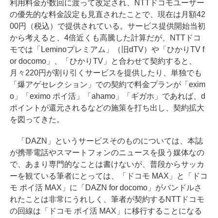
利用料金が数回に渡って改定され、NTTドコモユーザー
の優先的な料金設定も見直されたことで、現在は月額42
00円（税込）で提供されている。サービス提供開始当初
から考えると、4倍近くも高騰した計算だが、NTTドコ
モでは「Leminoプレミアム」（旧dTV）や「ひかりTV f
or docomo」、「ひかりTV」と合わせて契約すると、
月々220円が割り引くサービスを提供したり、単独でも
「爆アゲセレクション」での契約で料金プランが「exim
o」「eximo ポイ活」「ahamo」「ギガホ」であれば、d
ポイントが還元されるなどの施策を打ち出し、契約拡大
を図ってきた。
「DAZN」というサービスそのものについては、本誌
が携帯電話やスマートフォンのニュースを扱う媒体なの
で、あまり専門的なことは書けないが、普段からサッカ
ーを観ている筆者にとっては、「ドコモ MAX」と「ドコ
モ ポイ活 MAX」に「DAZN for docomo」がバンドルさ
れたことは非常にうれしく、筆者が契約するNTTドコモ
の回線は「ドコモ ポイ活 MAX」に移行することになる