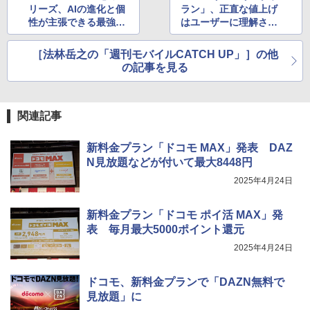
リーズ、AIの進化と個
ラン」、正直な値上げ
性が主張できる最強ゲ
はユーザーに理解され
ーミングスマートフォ
るか？
ン
［法林岳之の「週刊モバイルCATCH UP」］の他
の記事を見る
関連記事
新料金プラン「ドコモ MAX」発表 DAZ
N見放題などが付いて最大8448円
2025年4月24日
新料金プラン「ドコモ ポイ活 MAX」発
表 毎月最大5000ポイント還元
2025年4月24日
ドコモ、新料金プランで「DAZN無料で
見放題」に