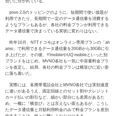
合いに分かれている。
povo 2.0のトッピングのように、短期間で使い放題が
利用できたり、長期間で一定のデータ通信量を消費する
ようなプランもあるが、各社の料金プランが利用できる
データ通信量で決まっている実状に変わりはない。
昨年10月、NTTドコモはオンライン専用プランの「ah
amo」で利用できるデータ通信量を20GBから30GBに引
き上げたが、その後、Y!mobileやUQ mobileといった別
ブランドをはじめ、MVNO各社も一気に中容量料金プラ
ンを改定し、結局、各社の料金プランは横並びに近い形
に落ち着いた。
実際には、各携帯電話会社とMVNO各社では実効速度
に違いがあるうえ、固定回線とのセット割やクレジット
カード払いの割引など、細かい部分にも差異があるた
め、一概に『横並び』とは言えない面もあるが、こうし
たデータ通信量と月額利用料金のみで料金プランを差別
化することは、徐々に難しくなりつつある。