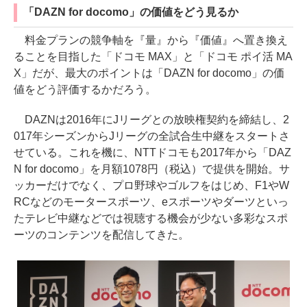
「DAZN for docomo」の価値をどう見るか
料金プランの競争軸を『量』から『価値』へ置き換え
ることを目指した「ドコモ MAX」と「ドコモ ポイ活 MA
X」だが、最大のポイントは「DAZN for docomo」の価
値をどう評価するかだろう。
DAZNは2016年にJリーグとの放映権契約を締結し、2
017年シーズンからJリーグの全試合生中継をスタートさ
せている。これを機に、NTTドコモも2017年から「DAZ
N for docomo」を月額1078円（税込）で提供を開始。サ
ッカーだけでなく、プロ野球やゴルフをはじめ、F1やW
RCなどのモータースポーツ、eスポーツやダーツといっ
たテレビ中継などでは視聴する機会が少ない多彩なスポ
ーツのコンテンツを配信してきた。