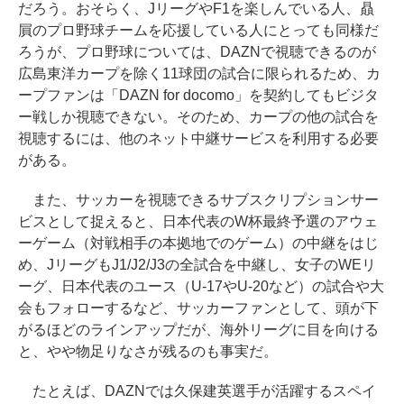
だろう。おそらく、JリーグやF1を楽しんでいる人、贔
屓のプロ野球チームを応援している人にとっても同様だ
ろうが、プロ野球については、DAZNで視聴できるのが
広島東洋カープを除く11球団の試合に限られるため、カ
ープファンは「DAZN for docomo」を契約してもビジタ
ー戦しか視聴できない。そのため、カープの他の試合を
視聴するには、他のネット中継サービスを利用する必要
がある。
また、サッカーを視聴できるサブスクリプションサー
ビスとして捉えると、日本代表のW杯最終予選のアウェ
ーゲーム（対戦相手の本拠地でのゲーム）の中継をはじ
め、JリーグもJ1/J2/J3の全試合を中継し、女子のWEリ
ーグ、日本代表のユース（U-17やU-20など）の試合や大
会もフォローするなど、サッカーファンとして、頭が下
がるほどのラインアップだが、海外リーグに目を向ける
と、やや物足りなさが残るのも事実だ。
たとえば、DAZNでは久保建英選手が活躍するスペイ