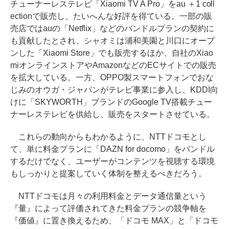
チューナーレステレビ「Xiaomi TV A Pro」をau ＋1 coll
ectionで販売し、たいへんな好評を得ている。一部の販
売店ではauの「Netflix」などのバンドルプランの契約に
も貢献したとされ、シャオミは浦和美園と川口にオープ
ンした「Xiaomi Store」でも販売するほか、自社のXiao
miオンラインストアやAmazonなどのECサイトでの販売
を拡大している。一方、OPPO製スマートフォンでおな
じみのオウガ・ジャパンがテレビ事業に参入し、KDDI向
けに「SKYWORTH」ブランドのGoogle TV搭載チュー
ナーレステレビを供給し、販売をスタートさせている。
これらの動向からもわかるように、NTTドコモとし
て、単に料金プランに「DAZN for docomo」をバンドル
するだけでなく、ユーザーがコンテンツを視聴する環境
もしっかりと提案していく体制を整えるべきだろう。
NTTドコモは月々の利用料金とデータ通信量という
『量』によって評価されてきた料金プランの競争軸を
『価値』に置き換えるため、「ドコモ MAX」と「ドコモ