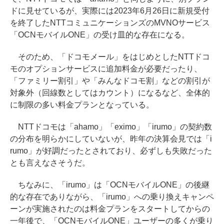
ドに見せているが、実際には2023年6月26日に新規受付
を終了したNTTコミュニケーションズのMVNOサービス
「OCNモバイルONE」の受け皿的な存在になる。
そのため、「ドコモメール」をはじめとしたNTTドコ
モのオプションサービスに追加料金が必要だったり、
「ファミリー割引」や「みんなドコモ割」などの割引が
対象外（回線数としてはカウント）になるなど、全体的
に制限の多い料金プランとなっている。
NTTドコモは「ahamo」「eximo」「irumo」の契約数
の分布を明らかにしていないが、昨年の決算会見では「i
rumo」が好調だったとされており、必ずしも失敗だった
とも言えなさそうだ。
ちなみに、「irumo」は「OCNモバイルONE」の後継
的な存在でありながら、「irumo」への乗り換えキャンペ
ーンが実施されたのは料金プランをスタートしてからの
一年後で、「OCNモバイルONE」ユーザーの多くが乗り