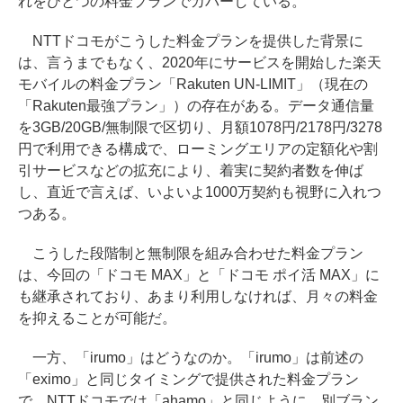
れをひとつの料金プランでカバーしている。
NTTドコモがこうした料金プランを提供した背景に
は、言うまでもなく、2020年にサービスを開始した楽天
モバイルの料金プラン「Rakuten UN-LIMIT」（現在の
「Rakuten最強プラン」）の存在がある。データ通信量
を3GB/20GB/無制限で区切り、月額1078円/2178円/3278
円で利用できる構成で、ローミングエリアの定額化や割
引サービスなどの拡充により、着実に契約者数を伸ば
し、直近で言えば、いよいよ1000万契約も視野に入れつ
つある。
こうした段階制と無制限を組み合わせた料金プラン
は、今回の「ドコモ MAX」と「ドコモ ポイ活 MAX」に
も継承されており、あまり利用しなければ、月々の料金
を抑えることが可能だ。
一方、「irumo」はどうなのか。「irumo」は前述の
「eximo」と同じタイミングで提供された料金プラン
で、NTTドコモでは「ahamo」と同じように、別ブラン