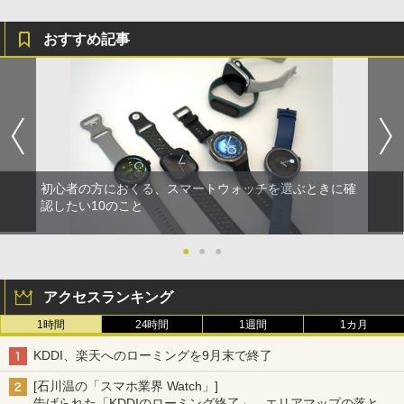
おすすめ記事
初心者の方におくる、スマートウォッチを選ぶときに確
認したい10のこと
●
●
●
アクセスランキング
1時間
24時間
1週間
1カ月
KDDI、楽天へのローミングを9月末で終了
[石川温の「スマホ業界 Watch」]
告げられた「KDDIのローミング終了」、エリアマップの落とし