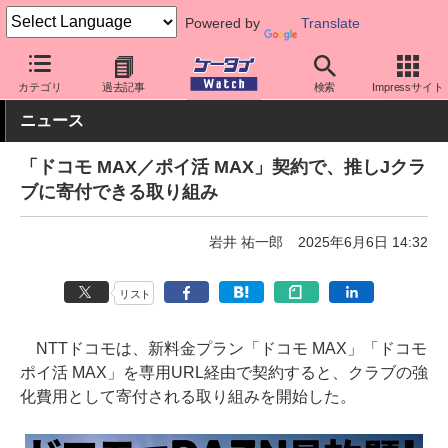
Powered by
Translate
ケータイ Watch
キャリア
ドコモ
料金プラン・割引
カテゴリ
過去記事
検索
Impressサイト
ニュース
「ドコモ MAX／ポイ活 MAX」契約で、推しJクラ
ブに寄付できる取り組み
岩井 祐一郎
2025年6月6日 14:32
リスト
NTTドコモは、新料金プラン「ドコモ MAX」「ドコモ
ポイ活 MAX」を専用URL経由で契約すると、クラブの強
化費用として寄付される取り組みを開始した。