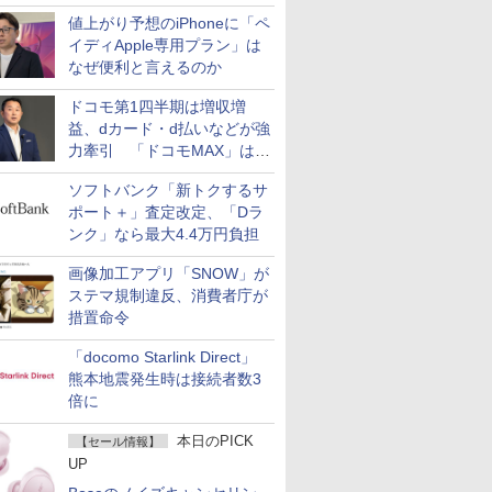
値上がり予想のiPhoneに「ペ
イディApple専用プラン」は
なぜ便利と言えるのか
ドコモ第1四半期は増収増
益、dカード・d払いなどが強
力牽引 「ドコモMAX」は
400万契約突破
ソフトバンク「新トクするサ
ポート＋」査定改定、「Dラ
ンク」なら最大4.4万円負担
画像加工アプリ「SNOW」が
ステマ規制違反、消費者庁が
措置命令
「docomo Starlink Direct」
熊本地震発生時は接続者数3
倍に
本日のPICK
【セール情報】
UP