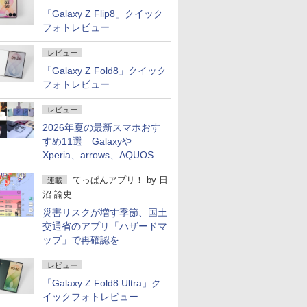
「Galaxy Z Flip8」クイック
フォトレビュー
レビュー
「Galaxy Z Fold8」クイック
フォトレビュー
レビュー
2026年夏の最新スマホおす
すめ11選 Galaxyや
Xperia、arrows、AQUOSな
ど注目機種の特徴は
てっぱんアプリ！
by
日
連載
沼 諭史
災害リスクが増す季節、国土
交通省のアプリ「ハザードマ
ップ」で再確認を
レビュー
「Galaxy Z Fold8 Ultra」ク
イックフォトレビュー