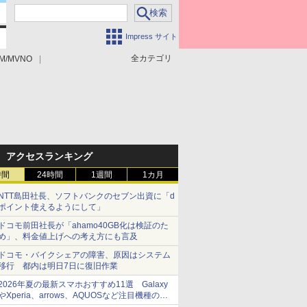
Impress サイト
全カテゴリ
M/MVNO
アクセスランキング
時間
24時間
1週間
1カ月
NTT島田社長、ソフトバンクのセブン出資に「d
ポイント使えるようにして」
ドコモ前田社長が「ahamo40GB化は検証のた
め」、料金値上げへの考え方にも言及
ドコモ・バイクシェアの障害、原因はシステム
移行 都内は明日7日に復旧作業
2026年夏の最新スマホおすすめ11選 Galaxy
やXperia、arrows、AQUOSなど注目機種の特
徴は