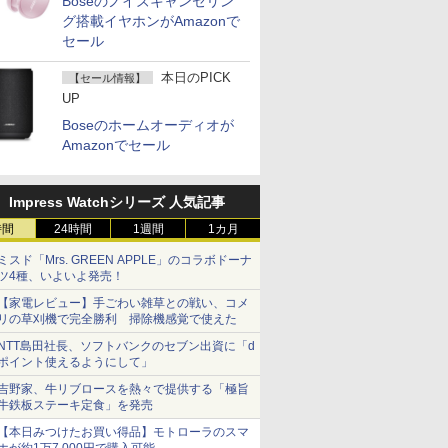
Boseのノイズキャンセリン
グ搭載イヤホンがAmazonで
セール
本日のPICK
【セール情報】
UP
Boseのホームオーディオが
Amazonでセール
Impress Watchシリーズ 人気記事
時間
24時間
1週間
1カ月
ミスド「Mrs. GREEN APPLE」のコラボドーナ
ツ4種、いよいよ発売！
【家電レビュー】手ごわい雑草との戦い、コメ
リの草刈機で完全勝利 掃除機感覚で使えた
NTT島田社長、ソフトバンクのセブン出資に「d
ポイント使えるようにして」
吉野家、牛リブロースを熱々で提供する「極旨
牛鉄板ステーキ定食」を発売
【本日みつけたお買い得品】モトローラのスマ