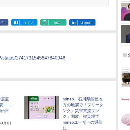
ェア
はてブ
note
LinkedIn
JP/status/1741731545847840946
で震度
mineo、石川県能登地
表――
方の地震で「フリータ
用伝言
ンク／災害支援タン
ク」開放、被災地で
mineoユーザーの通信
4年1月1日
に