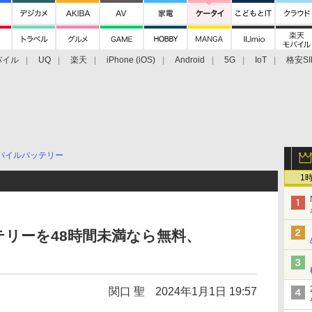
バイル
UQ
楽天
iPhone (iOS)
Android
5G
IoT
格安SI
アクセサリー
業界動向
法人向け
最新技術/その他
バイルバッテリー
1
リーを48時間未満なら無料、
関口 聖
2024年1月1日 19:57