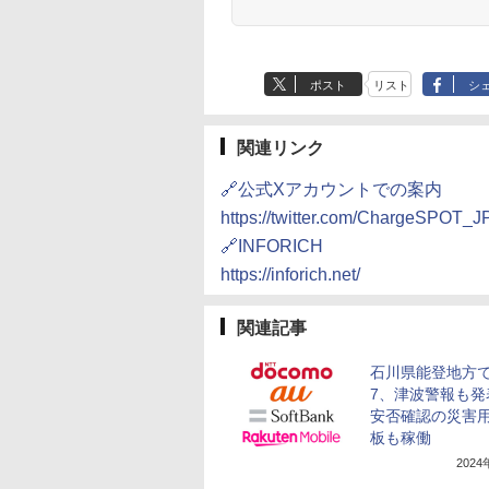
ポスト
リスト
シ
関連リンク
🔗公式Xアカウントでの案内
https://twitter.com/ChargeSPOT_
🔗INFORICH
https://inforich.net/
関連記事
石川県能登地方
7、津波警報も発
安否確認の災害
板も稼働
202