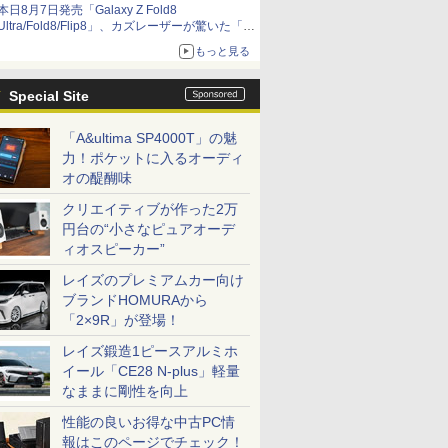
本日8月7日発売「Galaxy Z Fold8
Ultra/Fold8/Flip8」、カズレーザーが驚いた「そ
ば屋のメニュー並みの薄さ」
もっと見る
Special Site
「A&ultima SP4000T」の魅
力！ポケットに入るオーディ
オの醍醐味
クリエイティブが作った2万
円台の“小さなピュアオーデ
ィオスピーカー”
レイズのプレミアムカー向け
ブランドHOMURAから
「2×9R」が登場！
レイズ鍛造1ピースアルミホ
イール「CE28 N-plus」軽量
なままに剛性を向上
性能の良いお得な中古PC情
報はこのページでチェック！