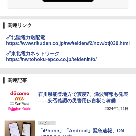
関連リンク
🔗北陸電力送配電
https://www.rikuden.co.jp/nw/teiden/f2/now/otj030.html
🔗東北電力ネットワーク
https://nw.tohoku-epco.co.jp/teideninfo/
関連記事
石川県能登地方で震度7、津波警報も発表
――安否確認の災害用伝言板も稼働
2024年1月1日
レビュー
「iPhone」「Android」緊急速報、ON