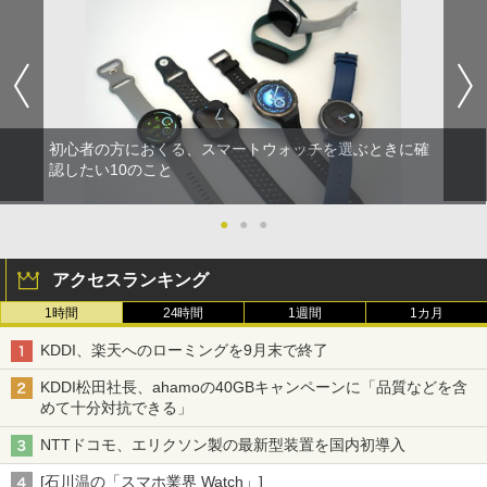
初心者の方におくる、スマートウォッチを選ぶときに確
認したい10のこと
●
●
●
アクセスランキング
1時間
24時間
1週間
1カ月
KDDI、楽天へのローミングを9月末で終了
KDDI松田社長、ahamoの40GBキャンペーンに「品質などを含
めて十分対抗できる」
NTTドコモ、エリクソン製の最新型装置を国内初導入
[石川温の「スマホ業界 Watch」]