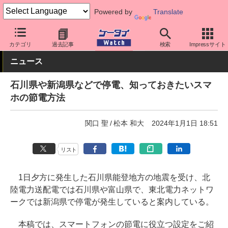
Powered by
Translate
ケータイ Watch
業界動向
災害・防災
カテゴリ
過去記事
検索
Impressサイト
ニュース
石川県や新潟県などで停電、知っておきたいスマ
ホの節電方法
関口 聖
松本 和大
2024年1月1日 18:51
リスト
1日夕方に発生した石川県能登地方の地震を受け、北
陸電力送配電では石川県や富山県で、東北電力ネットワ
ークでは新潟県で停電が発生していると案内している。
本稿では、スマートフォンの節電に役立つ設定をご紹