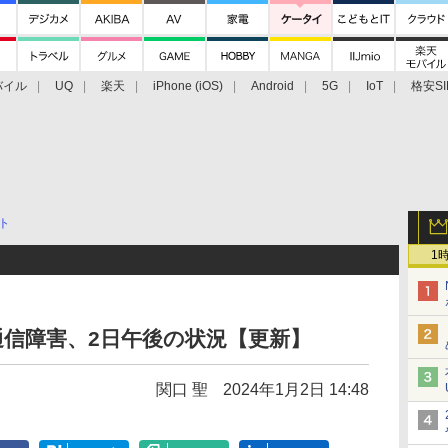
バイル
UQ
楽天
iPhone (iOS)
Android
5G
IoT
格安SI
アクセサリー
業界動向
法人向け
最新技術/その他
ト
1
信障害、2日午後の状況【更新】
関口 聖
2024年1月2日 14:48