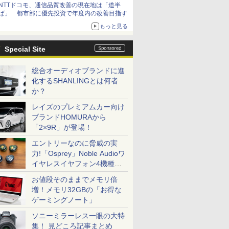
NTTドコモ、通信品質改善の現在地は「道半
ば」 都市部に優先投資で年度内の改善目指す
もっと見る
Special Site
総合オーディオブランドに進
化するSHANLINGとは何者
か？
レイズのプレミアムカー向け
ブランドHOMURAから
「2×9R」が登場！
エントリーなのに脅威の実
力!「Osprey」Noble Audioワ
イヤレスイヤフォン4機種を
一気に聴く
お値段そのままでメモリ倍
増！メモリ32GBの「お得な
ゲーミングノート」
ソニーミラーレス一眼の大特
集！ 見どころ記事まとめ