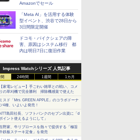
Amazonでセール
「Meta AI」を活用する体験
型イベント、渋谷で28日から
3日間限定開催
ドコモ・バイクシェアの障
害、原因はシステム移行 都
内は明日7日に復旧作業
Impress Watchシリーズ 人気記事
時間
24時間
1週間
1カ月
【家電レビュー】手ごわい雑草との戦い、コメ
リの草刈機で完全勝利 掃除機感覚で使えた
ミスド「Mrs. GREEN APPLE」のコラボドーナ
ツ4種、いよいよ発売！
NTT島田社長、ソフトバンクのセブン出資に「d
ポイント使えるようにして」
吉野家、牛リブロースを熱々で提供する「極旨
牛鉄板ステーキ定食」を発売