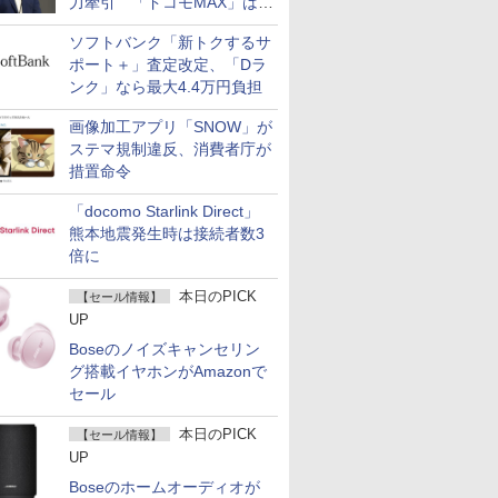
力牽引 「ドコモMAX」は
400万契約突破
ソフトバンク「新トクするサ
ポート＋」査定改定、「Dラ
ンク」なら最大4.4万円負担
画像加工アプリ「SNOW」が
ステマ規制違反、消費者庁が
措置命令
「docomo Starlink Direct」
熊本地震発生時は接続者数3
倍に
本日のPICK
【セール情報】
UP
Boseのノイズキャンセリン
グ搭載イヤホンがAmazonで
セール
本日のPICK
【セール情報】
UP
Boseのホームオーディオが