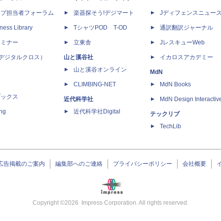
ップ担当者フォーラム
楽器探そう!デジマート
Jディフェンスニュー
ness Library
TシャツPOD T-OD
通訳翻訳ジャーナル
セミナー
立東舎
JレスキューWeb
 X（デジタルクロス）
山と溪谷社
イカロスアカデミー
山と溪谷オンライン
MdN
CLIMBING-NET
MdN Books
ブックス
近代科学社
MdN Design Interactiv
ing
近代科学社Digital
テックリブ
TechLib
広告掲載のご案内
編集部へのご連絡
プライバシーポリシー
会社概要
Copyright ©
2026
Impress Corporation. All rights reserved.