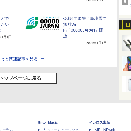
などで
令和6年能登半島地震で
きたい
無料Wi-
法
Fi「00000JAPAN」開
放
4年1月1日
2024年1月1日
もっと関連記事を見る
トップページに戻る
Rittor Music
イカロス出版
dフォーラム
リットーミュージック
AIRLINEweb