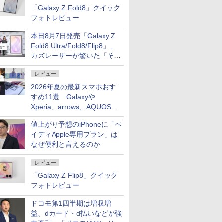
「Galaxy Z Fold8」クイック
フォトレビュー
本日8月7日発売「Galaxy Z
Fold8 Ultra/Fold8/Flip8」、
カズレーザーが驚いた「そば
屋のメニュー並みの薄さ」
レビュー
2026年夏の最新スマホおす
すめ11選 Galaxyや
Xperia、arrows、AQUOSな
ど注目機種の特徴は
値上がり予想のiPhoneに「ペ
イディApple専用プラン」は
なぜ便利と言えるのか
レビュー
「Galaxy Z Flip8」クイック
フォトレビュー
ドコモ第1四半期は増収増
益、dカード・d払いなどが強