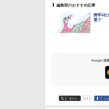
編集部のおすすめ記事
携帯4社
震で
Google
ポスト
リスト
シ