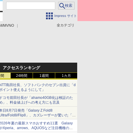
Impress サイト
全カテゴリ
M/MVNO
アクセスランキング
時間
24時間
1週間
1カ月
NTT島田社長、ソフトバンクのセブン出資に「d
ポイント使えるようにして」
ドコモ前田社長が「ahamo40GB化は検証のた
め」、料金値上げへの考え方にも言及
本日8月7日発売「Galaxy Z Fold8
Ultra/Fold8/Flip8」、カズレーザーが驚いた「そ
ば屋のメニュー並みの薄さ」
2026年夏の最新スマホおすすめ11選 Galaxy
やXperia、arrows、AQUOSなど注目機種の特
徴は