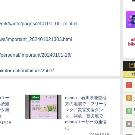
twork/kanto/pages/240101_00_m.html
news/important_202401021303.html
o/personal/important/20240101-16/
p/information/failure/2563/
1
のユー
mineo、石川県能登地
い放題
方の地震で「フリータ
ータ無
ンク／災害支援タン
始
ク」開放、被災地で
mineoユーザーの通信
4年1月2日
に
2024年1月1日