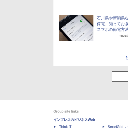
石川県や新潟県
停電、知ってお
スマホの節電方
202
Group site links
インプレスのビジネスWeb
Think IT
SmartGri