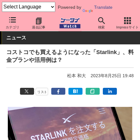
Powered by
Translate
ケータイ Watch
周辺機器/アクセサリー
テレワーク/在宅勤務
カテゴリ
過去記事
検索
Impressサイト
ニュース
コストコでも買えるようになった「Starlink」、料
金プランや活用例は？
松本 和大
2023年8月25日 19:48
リスト