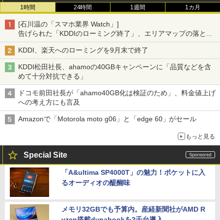
1時間
24時間
1週間
1カ月
[石川温の「スマホ業界 Watch」]
告げられた「KDDIのローミング終了」、エリアマップの落とし
穴と楽天モバイルの課題
KDDI、楽天へのローミングを9月末で終了
KDDI松田社長、ahamoの40GBキャンペーンに「品質などを含
めて十分対抗できる」
ドコモ前田社長が「ahamo40GB化は検証のため」、料金値上げ
への考え方にも言及
Amazonで「Motorola moto g06」と「edge 60」がセール
もっと見る
Special Site
「A&ultima SP4000T」の魅力！ポケットに入
るオーディオの醍醐味
メモリ32GBでも予算内。産経新聞社がAMD R
yzen搭載dynabookを2千台導入