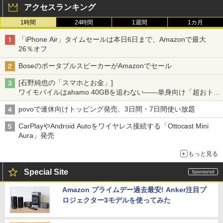
アクセスランキング
1時間
24時間
1週間
1カ月
「iPhone Air」タイムセールは本日6日まで、Amazonで最大
26％オフ
BoseのポータブルスピーカーがAmazonでセール
[石野純也の「スマホとお金」]
ワイモバイルはahamo 40GBを追わない――単身向け「超おトク
割」の安さと1年限定の注意点
povoで連休向けトッピング発売、3日間・7日間使い放題
CarPlayやAndroid Autoをワイヤレス接続する「Ottocast Mini
Aura」発売
もっと見る
Special Site
Amazon プライムデー過去最安! Anker注目プ
ロジェクター3モデルを使ってみた