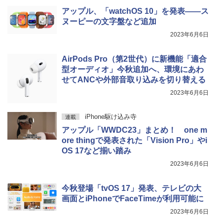
アップル、「watchOS 10」を発表――ス
ヌーピーの文字盤など追加
2023年6月6日
AirPods Pro（第2世代）に新機能「適合
型オーディオ」今秋追加へ、環境にあわ
せてANCや外部音取り込みを切り替える
2023年6月6日
iPhone駆け込み寺
連載
アップル「WWDC23」まとめ！ one m
ore thingで発表された「Vision Pro」やi
OS 17など揃い踏み
2023年6月6日
今秋登場「tvOS 17」発表、テレビの大
画面とiPhoneでFaceTimeが利用可能に
2023年6月6日