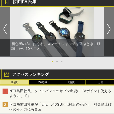
おすすめ記事
初心者の方におくる、スマートウォッチを選ぶときに確
認したい10のこと
●
●
●
アクセスランキング
1時間
24時間
1週間
1カ月
NTT島田社長、ソフトバンクのセブン出資に「dポイント使える
ようにして」
ドコモ前田社長が「ahamo40GB化は検証のため」、料金値上げ
への考え方にも言及