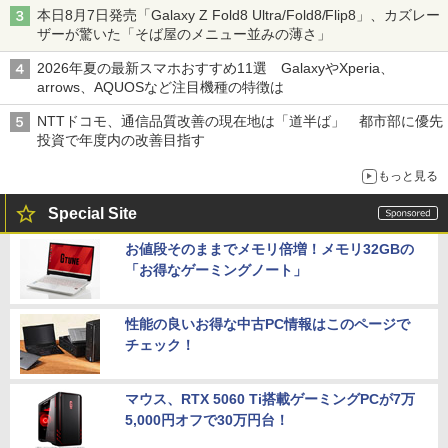
本日8月7日発売「Galaxy Z Fold8 Ultra/Fold8/Flip8」、カズレー
ザーが驚いた「そば屋のメニュー並みの薄さ」
2026年夏の最新スマホおすすめ11選 GalaxyやXperia、
arrows、AQUOSなど注目機種の特徴は
NTTドコモ、通信品質改善の現在地は「道半ば」 都市部に優先
投資で年度内の改善目指す
もっと見る
Special Site
お値段そのままでメモリ倍増！メモリ32GBの
「お得なゲーミングノート」
性能の良いお得な中古PC情報はこのページで
チェック！
マウス、RTX 5060 Ti搭載ゲーミングPCが7万
5,000円オフで30万円台！