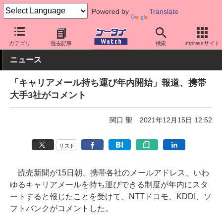
Powered by
Translate
ケータイ Watch
業界動向
政策
カテゴリ
過去記事
検索
Impressサイト
ニュース
「キャリアメール持ち運び年内開始」報道、携帯
大手3社がコメント
関口 聖
2021年12月15日 12:52
リスト
読売新聞が15日朝、携帯各社のメールアドレス、いわ
ゆるキャリアメールを持ち運びできる制度が年内にスタ
ートすると報じたことを受けて、NTTドコモ、KDDI、ソ
フトバンクがコメントした。