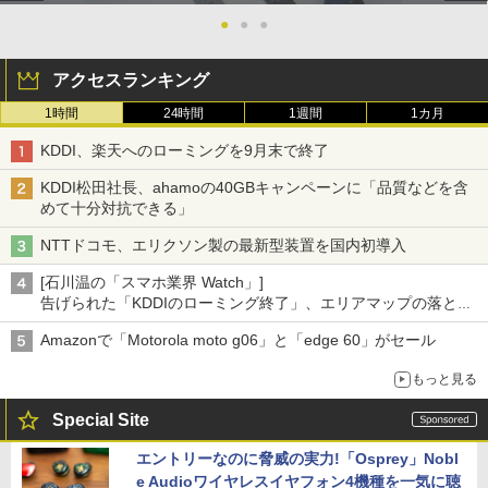
●
●
●
アクセスランキング
1時間
24時間
1週間
1カ月
KDDI、楽天へのローミングを9月末で終了
KDDI松田社長、ahamoの40GBキャンペーンに「品質などを含
めて十分対抗できる」
NTTドコモ、エリクソン製の最新型装置を国内初導入
[石川温の「スマホ業界 Watch」]
告げられた「KDDIのローミング終了」、エリアマップの落とし
穴と楽天モバイルの課題
Amazonで「Motorola moto g06」と「edge 60」がセール
もっと見る
Special Site
エントリーなのに脅威の実力!「Osprey」Nobl
e Audioワイヤレスイヤフォン4機種を一気に聴