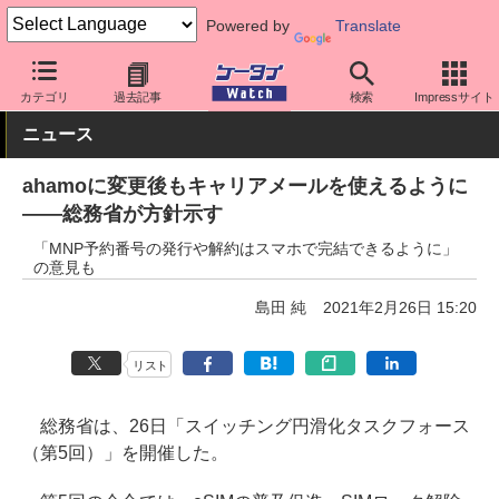
Powered by
Translate
ケータイ Watch
業界動向
政策
カテゴリ
過去記事
検索
Impressサイト
ニュース
ahamoに変更後もキャリアメールを使えるように
――総務省が方針示す
「MNP予約番号の発行や解約はスマホで完結できるように」
の意見も
島田 純
2021年2月26日 15:20
リスト
総務省は、26日「スイッチング円滑化タスクフォース
（第5回）」を開催した。