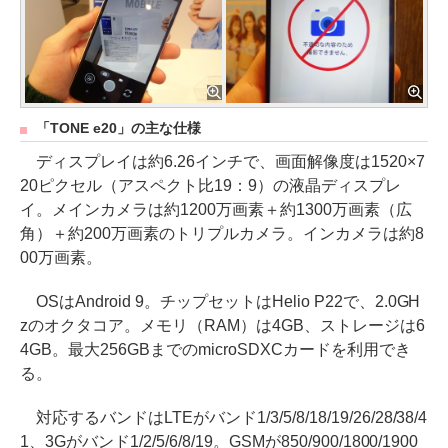
「TONE e20」の主な仕様
ディスプレイは約6.26インチで、画面解像度は1520×7
20ピクセル（アスペクト比19：9）の液晶ディスプレ
イ。メインカメラは約1200万画素＋約1300万画素（広
角）＋約200万画素のトリプルカメラ。インカメラは約8
00万画素。
OSはAndroid 9。チップセットはHelio P22で、2.0GH
zのオクタコア。メモリ（RAM）は4GB、ストレージは6
4GB。最大256GBまでのmicroSDXCカードを利用でき
る。
対応するバンドはLTEがバンド1/3/5/8/18/19/26/28/38/4
1、3Gがバンド1/2/5/6/8/19。GSMが850/900/1800/1900