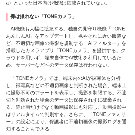
a）といった日本向け機能は搭載されていない。
裸は撮れない「TONEカメラ」
AI機能も大幅に拡充する。独自の見守り機能「TONE
あんしんAI」をアップデートし、裸やそれに近い服装な
ど、不適切な画像の撮影を規制する「AIフィルター」を
搭載したカメラアプリ「TONEカメラ」を提供する。ク
ラウドを用いず、端末自体でAI技術を利用しているた
め、サーバーなどへのデータ保存は行われない。
「TONEカメラ」では、端末内のAIが被写体を分析
し、裸写真などの不適切画像と判断された場合、端末上
に撮影不可のアラートを表示し、撮影を制限する。不適
切と判断された場合のデータは保存されずに破棄され
る。静止画だけでなく動画撮影にも対応し、動画撮影中
はリアルタイムで判別する。さらに、「TONEファミリ
ー」の設定により、保護者に不適切画像の撮影ログを通
知することもできる。