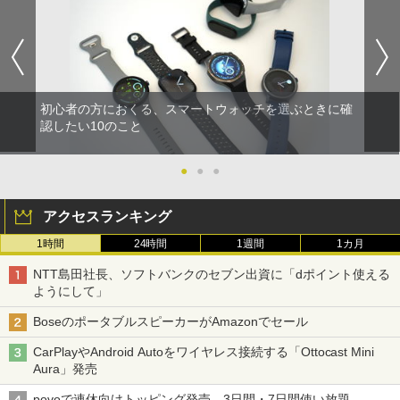
初心者の方におくる、スマートウォッチを選ぶときに確
認したい10のこと
●
●
●
アクセスランキング
1時間
24時間
1週間
1カ月
NTT島田社長、ソフトバンクのセブン出資に「dポイント使える
ようにして」
BoseのポータブルスピーカーがAmazonでセール
CarPlayやAndroid Autoをワイヤレス接続する「Ottocast Mini
Aura」発売
povoで連休向けトッピング発売、3日間・7日間使い放題