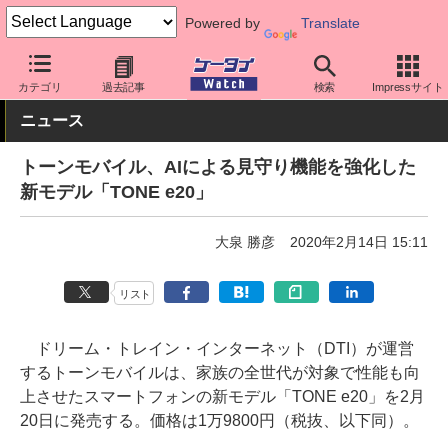
Powered by
Translate
ケータイ Watch
格安スマホ/格安SIM
格安SIM/MVNO
その他
カテゴリ
過去記事
検索
Impressサイト
ニュース
トーンモバイル、AIによる見守り機能を強化した
新モデル「TONE e20」
大泉 勝彦
2020年2月14日 15:11
リスト
ドリーム・トレイン・インターネット（DTI）が運営
するトーンモバイルは、家族の全世代が対象で性能も向
上させたスマートフォンの新モデル「TONE e20」を2月
20日に発売する。価格は1万9800円（税抜、以下同）。