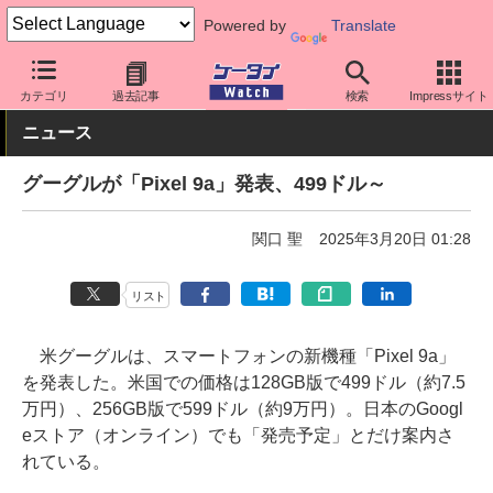
Powered by
Translate
ケータイ Watch
OS
Android
Pixel
カテゴリ
過去記事
検索
Impressサイト
ニュース
グーグルが「Pixel 9a」発表、499ドル～
関口 聖
2025年3月20日 01:28
リスト
米グーグルは、スマートフォンの新機種「Pixel 9a」
を発表した。米国での価格は128GB版で499ドル（約7.5
万円）、256GB版で599ドル（約9万円）。日本のGoogl
eストア（オンライン）でも「発売予定」とだけ案内さ
れている。