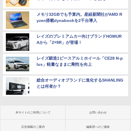
メモリ32GBでも予算内。産経新聞社がAMD R
yzen搭載dynabookを2千台導入
レイズのプレミアムカー向けブランドHOMUR
Aから「2×9R」が登場！
レイズ鍛造1ピースアルミホイール「CE28 N-p
lus」軽量なままに剛性を向上
総合オーディオブランドに進化するSHANLING
とは何者か？
本サイトのご利用について
お問い合わせ
広告掲載のご案内
編集部へのご連絡