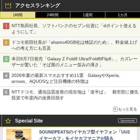
アクセスランキング
1時間
24時間
1週間
1カ月
NTT島田社長、ソフトバンクのセブン出資に「dポイント使える
ようにして」
ドコモ前田社長が「ahamo40GB化は検証のため」、料金値上げ
への考え方にも言及
本日8月7日発売「Galaxy Z Fold8 Ultra/Fold8/Flip8」、カズレー
ザーが驚いた「そば屋のメニュー並みの薄さ」
2026年夏の最新スマホおすすめ11選 GalaxyやXperia、
arrows、AQUOSなど注目機種の特徴は
NTTドコモ、通信品質改善の現在地は「道半ば」 都市部に優先
投資で年度内の改善目指す
もっと見る
Special Site
SOUNDPEATSのイヤカフ型イヤフォン「UU2
イヤーカフ」をイヤカフマニアが語る