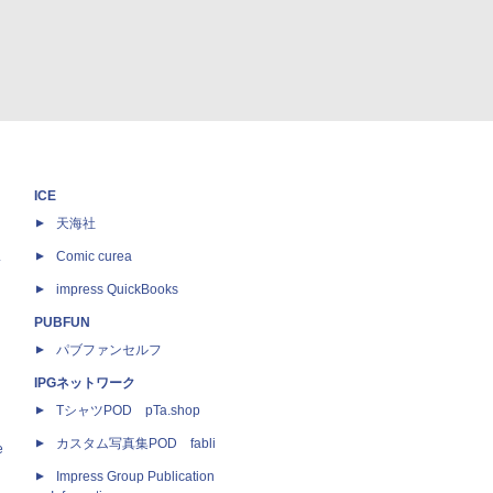
ICE
天海社
ス
Comic curea
impress QuickBooks
PUBFUN
パブファンセルフ
IPGネットワーク
TシャツPOD pTa.shop
カスタム写真集POD fabli
e
Impress Group Publication