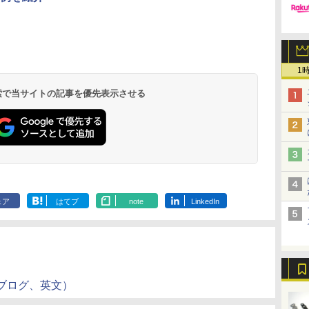
1
 検索で当サイトの記事を優先表示させる
ェア
はてブ
note
LinkedIn
）
ブログ、英文）