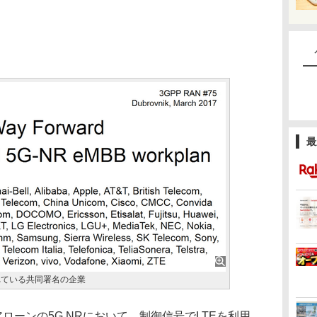
最
れている共同署名の企業
ローンの5G NRにおいて、制御信号でLTEを利用