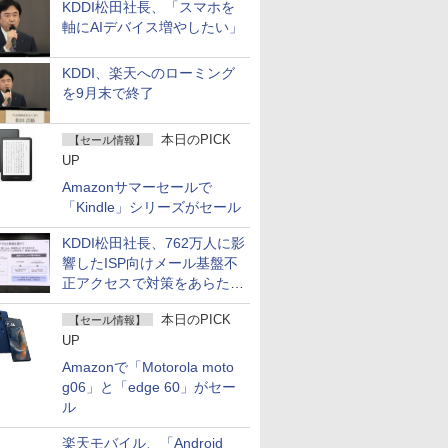
KDDI松田社長、「スマホを
軸にAIデバイス増やしたい」
KDDI、楽天へのローミング
を9月末で終了
本日のPICK
【セール情報】
UP
Amazonサマーセールで
「Kindle」シリーズがセール
KDDI松田社長、762万人に影
響したISP向けメール基盤不
正アクセスで対策をあらため
て説明
本日のPICK
【セール情報】
UP
Amazonで「Motorola moto
g06」と「edge 60」がセー
ル
楽天モバイル、「Android