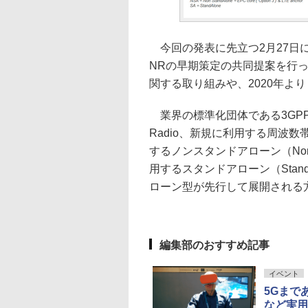
今回の発表に先立つ2月27日に
NRの早期策定の共同提案を行っ
関する取り組みや、2020年よ
業界の標準化団体である3GPPで
Radio、新規に利用する周波
するノンスタンドアローン（Non-
用するスタンドアローン（Stan
ローン型が先行して展開される
編集部のおすすめ記事
イベント
5Gまで
など実用