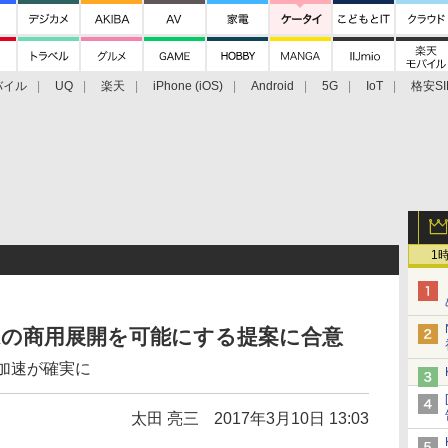
バイル
UQ
楽天
iPhone (iOS)
Android
5G
IoT
格安SI
アクセサリー
業界動向
法人向け
最新技術/その他
1
G NRの商用展開を可能にする提案に合意
加速が確実に
太田 亮三
2017年3月10日 13:03