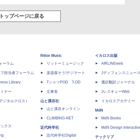
トップページに戻る
Rittor Music
イカロス出版
dフォーラム
リットーミュージック
AIRLINEweb
ップ担当者フォーラム
楽器探そう!デジマート
Jディフェンスニュー
ness Library
TシャツPOD T-OD
通訳翻訳ジャーナル
セミナー
立東舎
JレスキューWeb
 X（デジタルクロス）
山と溪谷社
イカロスアカデミー
山と溪谷オンライン
MdN
CLIMBING-NET
MdN Books
ブックス
近代科学社
MdN Design Interactiv
ing
近代科学社Digital
テックリブ