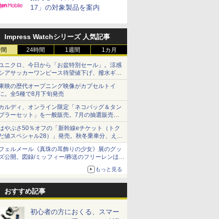
17」の対象製品を案内
Impress Watchシリーズ 人気記事
時間
24時間
1週間
1カ月
ユニクロ、今日から「お盆特別セール」。涼感
シアサッカーワンピース待望値下げ、撥水ギア
ショーツは1990円に
東映の歴代オープニング映像がカプセルトイ
に。全5種で8月下旬発売
カルディ、オンライン限定「ネコバッグ＆タン
ブラーセット」を一般販売。7月の抽選販売の
当選無効分
はやぶさ50％オフの「新幹線eチケット（トク
だ値スペシャル28）」発売。秋冬乗車分、えき
ねっと限定
フェルメール《真珠の耳飾りの少女》展のグッ
ズ公開。図録/ミッフィー/葬送のフリーレンほ
か、注目ブランドコラボが実現
もっと見る
おすすめ記事
初心者の方におくる、スマー