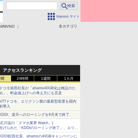
Impress サイト
全カテゴリ
M/MVNO
アクセスランキング
時間
24時間
1週間
1カ月
ドコモ前田社長が「ahamo40GB化は検証のた
め」、料金値上げへの考え方にも言及
NTTドコモ、エリクソン製の最新型装置を国内
初導入
KDDI、楽天へのローミングを9月末で終了
[石川温の「スマホ業界 Watch」]
告げられた「KDDIのローミング終了」、エリア
マップの落とし穴と楽天モバイルの課題
KDDI松田社長、ahamoの40GBキャンペーンに