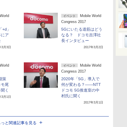
 World
Mobile World
イベント
Congress 2017
「+d」
5Gにいたる道筋はどう
界にア
なる？ ドコモ吉澤社
モ
長インタビュー
7年3月3日
2017年3月2日
 World
Mobile World
イベント
Congress 2017
期策
2020年「5G」導入で
コモ尾
何が変わる？――NTT
を聞く
ドコモ 5G推進室の中
村氏に聞く
7年3月1日
2017年3月1日
もっと関連記事を見る