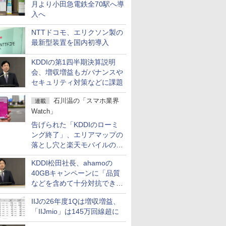
月より小田急電鉄全70駅へ導
入へ
NTTドコモ、エリクソン製の
最新型装置を国内初導入
KDDIの第1四半期決算説明
会、増収増益もガバナンスや
セキュリティ対策などに課題
石川温の「スマホ業界
連載
Watch」
告げられた「KDDIのローミ
ング終了」、エリアマップの
落とし穴と楽天モバイルの課
題
KDDI松田社長、ahamoの
40GBキャンペーンに「品質
などを含めて十分対抗でき
る」
IIJの26年度1Qは増収増益、
「IIJmio」は145万回線超に