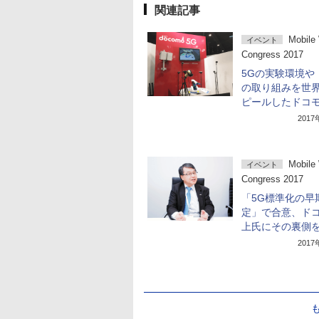
関連記事
Mobile
イベント
Congress 2017
5Gの実験環境や
の取り組みを世
ピールしたドコ
201
Mobile
イベント
Congress 2017
「5G標準化の早
定」で合意、ド
上氏にその裏側
201