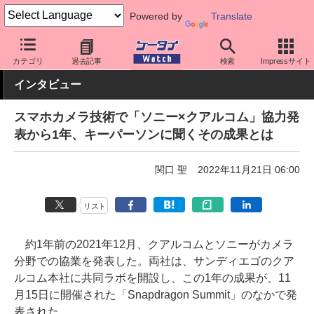
Powered by
Translate
ケータイ Watch
業界動向
技術
カテゴリ
過去記事
検索
Impressサイト
インタビュー
スマホカメラ技術で「ソニー×クアルコム」協力発
表から1年、キーパーソンに聞くその成果とは
関口 聖
2022年11月21日 06:00
リスト
約1年前の2021年12月、クアルコムとソニーがカメラ
分野での協業を発表した。両社は、サンディエゴのクア
ルコム本社に共同ラボを開設し、この1年の成果が、11
月15日に開催された「Snapdragon Summit」のなかで発
表された。