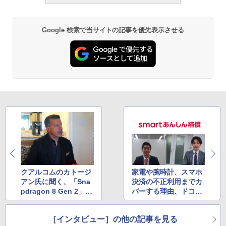
Google 検索で当サイトの記事を優先表示させる
クアルコムのカトージ
家電や腕時計、スマホ
アン氏に聞く、「Sna
決済の不正利用までカ
pdragon 8 Gen 2」の
バーする理由、ドコモ
魅力や世界情勢が与え
の「smartあんしん補
る影響
償」誕生の背景を訊く
［インタビュー］の他の記事を見る