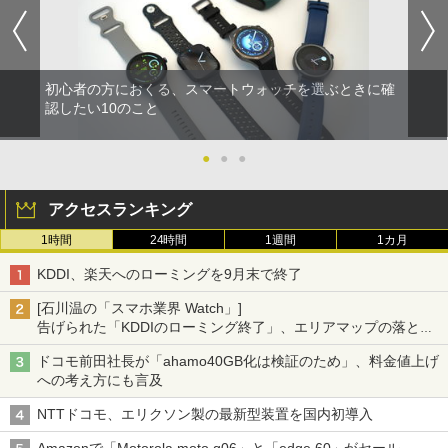
初心者の方におくる、スマートウォッチを選ぶときに確
認したい10のこと
●
●
●
アクセスランキング
1時間
24時間
1週間
1カ月
KDDI、楽天へのローミングを9月末で終了
[石川温の「スマホ業界 Watch」]
告げられた「KDDIのローミング終了」、エリアマップの落とし
穴と楽天モバイルの課題
ドコモ前田社長が「ahamo40GB化は検証のため」、料金値上げ
への考え方にも言及
NTTドコモ、エリクソン製の最新型装置を国内初導入
Amazonで「Motorola moto g06」と「edge 60」がセール