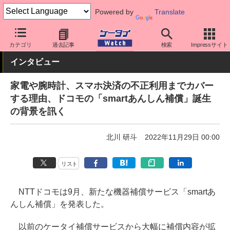
Powered by
Translate
ケータイ Watch
キャリア
ドコモ
アプリ・サービス
カテゴリ
過去記事
検索
Impressサイト
インタビュー
家電や腕時計、スマホ決済の不正利用までカバー
する理由、ドコモの「smartあんしん補償」誕生
の背景を訊く
北川 研斗
2022年11月29日 00:00
リスト
NTTドコモは9月、新たな機器補償サービス「smartあ
んしん補償」を発表した。
以前のケータイ補償サービスから大幅に補償内容が拡