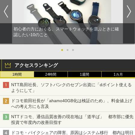
初心者の方におくる、スマートウォッチを選ぶときに確
認したい10のこと
●
●
●
アクセスランキング
1時間
24時間
1週間
1カ月
NTT島田社長、ソフトバンクのセブン出資に「dポイント使える
ようにして」
ドコモ前田社長が「ahamo40GB化は検証のため」、料金値上げ
への考え方にも言及
NTTドコモ、通信品質改善の現在地は「道半ば」 都市部に優先
投資で年度内の改善目指す
ドコモ・バイクシェアの障害、原因はシステム移行 都内は明日