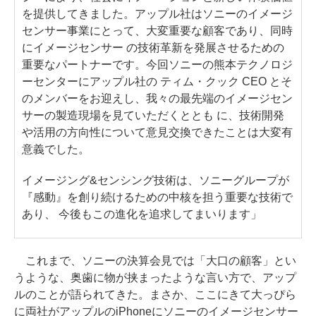
を提供してきました。アップル社はソニーのイメージ
センサー事業にとって、大変重要な顧客であり、同時
にイメージセンサー の技術革新を発展させるための
重要なパートナーです。今回ソニーの熊本テクノロジ
ーセンターにアップル社の ティム・クック CEO とそ
のメンバーをお迎えし、我々の最先端のイメージセン
サーの製造現場を見ていただくととも に、技術開発
や活用の方向性について意見交換できたことは大変有
意義でした。
イメージング&センシング技術は、ソニーグループが
『感動』を創り続けるための中核を担う重要な技術で
あり、 今後もこの進化を追求してまいります」
これまで、ソニーの決算会見では「大口の顧客」とい
うような、奥歯に物が挟まったような言い方で、アップ
ルのことが語られてきた。まさか、ここにきて大っぴら
に両社がアップルのiPhoneにソニーのイメージセンサー