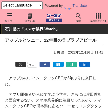
Powered by
Translate
ケータイ Watch
業界動向
Apple
カテゴリ
過去記事
検索
Impressサイト
石川温の「スマホ業界 Watch」
アップルとソニー、12年目のラブラブアピール
石川 温
2022年12月16日 11:41
リスト
アップルのティム・クックCEOが3年ぶりに来日し
た。
アプリ開発者やiPadで学ぶ小学生、さらには岸田首相
と面会するなか、スマホ業界的に注目だったのが、ティ
ム・クックCEOが熊本県にあるソニーセミコンダクタソ