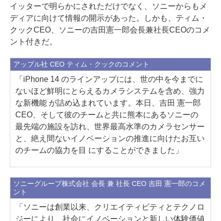
イッターで明らかにされただけでなく、ソニーからもメ
ディアに向けて情報の開示があった。しかも、ティム・
クックCEO、ソニーの吉田憲一郎会長兼社長CEOのコメ
ント付きだ。
アップル社 CEO ティム・クックのコメント
「iPhone 14 のラインアップには、世の中を今までに
ないほど鮮明にとらえるカメラシステムを含め、強力
な新機能 が詰め込まれています。本日、吉田 憲一郎
CEO、そして彼のチームと共に熊本にあるソニーの
最先端の施設を訪れ、世界最高水準のカメラセンサー
と、絶え間ないイノベーションの推進に向けたお互い
のチームの協力を目 にすることができました」
ソニーグループ株式会社 会長 兼 社長 CEO 吉田 憲一郎のコメ
ント
「ソニーは創業以来、クリエイティビティとテクノロ
ジーにより、社会にイノベーションと新しい体験価値