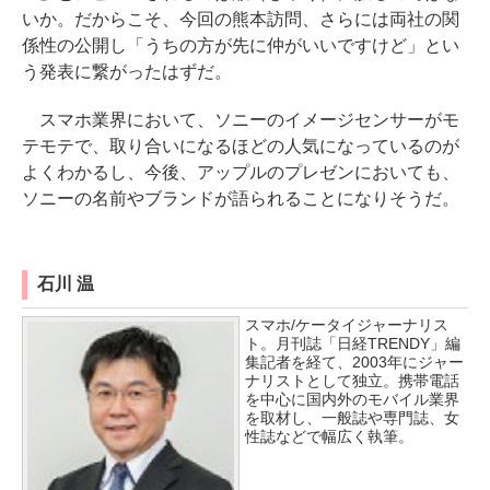
いか。だからこそ、今回の熊本訪問、さらには両社の関
係性の公開し「うちの方が先に仲がいいですけど」とい
う発表に繋がったはずだ。
スマホ業界において、ソニーのイメージセンサーがモ
テモテで、取り合いになるほどの人気になっているのが
よくわかるし、今後、アップルのプレゼンにおいても、
ソニーの名前やブランドが語られることになりそうだ。
石川 温
スマホ/ケータイジャーナリス
ト。月刊誌「日経TRENDY」編
集記者を経て、2003年にジャー
ナリストとして独立。携帯電話
を中心に国内外のモバイル業界
を取材し、一般誌や専門誌、女
性誌などで幅広く執筆。