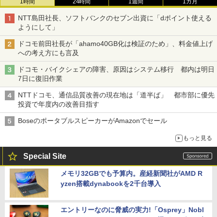
1時間
24時間
1週間
1カ月
NTT島田社長、ソフトバンクのセブン出資に「dポイント使える
ようにして」
ドコモ前田社長が「ahamo40GB化は検証のため」、料金値上げ
への考え方にも言及
ドコモ・バイクシェアの障害、原因はシステム移行 都内は明日
7日に復旧作業
NTTドコモ、通信品質改善の現在地は「道半ば」 都市部に優先
投資で年度内の改善目指す
BoseのポータブルスピーカーがAmazonでセール
もっと見る
Special Site
メモリ32GBでも予算内。産経新聞社がAMD R
yzen搭載dynabookを2千台導入
エントリーなのに脅威の実力!「Osprey」Nobl