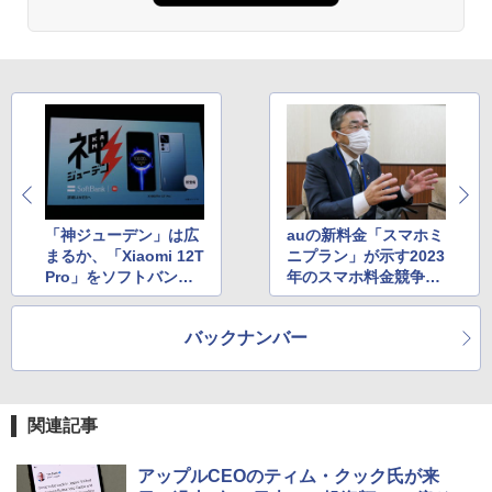
「神ジューデン」は広
auの新料金「スマホミ
まるか、「Xiaomi 12T
ニプラン」が示す2023
Pro」をソフトバンク
年のスマホ料金競争の
がMNOとして独占販売
予感
する意義
バックナンバー
関連記事
アップルCEOのティム・クック氏が来