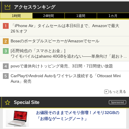
アクセスランキング
1時間
24時間
1週間
1カ月
「iPhone Air」タイムセールは本日6日まで、Amazonで最大
26％オフ
BoseのポータブルスピーカーがAmazonでセール
[石野純也の「スマホとお金」]
ワイモバイルはahamo 40GBを追わない――単身向け「超おトク
割」の安さと1年限定の注意点
povoで連休向けトッピング発売、3日間・7日間使い放題
CarPlayやAndroid Autoをワイヤレス接続する「Ottocast Mini
Aura」発売
もっと見る
Special Site
お値段そのままでメモリ倍増！メモリ32GBの
「お得なゲーミングノート」