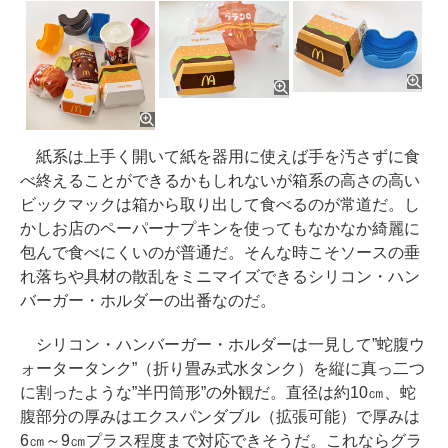
紙系は上手く開いて紙を器用に使えば手を汚さずに食
べ終えることができるかもしれないが箱系の高さの高い
ビックマックは箱から取り出して食べるのが常道だ。し
かしお店のペーパーナプキンを使ってもなかなか綺麗に
包んで食べにくいのが普通だ。そんな時こそソースの垂
れ落ちや具材の散乱をミニマイズできるシリコン・ハン
バーガー・ホルダーの出番なのだ。
シリコン・ハンバーガー・ホルダーは一見して”蛇腹ウ
ォータータンク”（折り畳み式水タンク）を縦に真っ二つ
に割ったような”半円筒形”の外観だ。直径は約10㎝、蛇
腹部分の厚みはエクスパンダブル（拡張可能）で厚みは
6㎝～9㎝プラス程度まで対応できそうだ。これならグラ