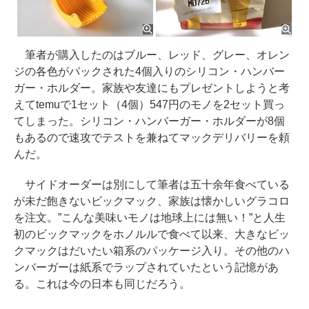
筆者が購入したのはブルー、レッド、グレー、オレン
ジの各色がパックされた4個入りのシリコン・ハンバー
ガー・ホルダー。家族や友達にもプレゼントしようと考
えてtemuで1セット（4個）547円のモノを2セット買っ
てしまった。シリコン・ハンバーガー・ホルダーが8個
もあるので速攻でテストを兼ねてマックデリバリーを頼
んだ。
サイドオーダーは別にして筆者は五十余年食べている
が未だ飽きないビックマック、家族は懐かしいグラコロ
を注文。”こんな美味いモノは地球上には無い！”と人生
初のビックマックをホノルルで食べて以来、大きなビッ
クマックはだいたい箱系のパッケージ入り。その他のハ
ンバーガーは紙系でラップされていたという記憶があ
る。これは今の日本も同じだろう。