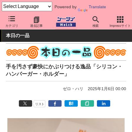
Powered by
Translate
ケータイ Watch
最新技術/その他
その他
カテゴリ
過去記事
検索
Impressサイト
本日の一品
手を汚さず豪快にかぶりつける逸品「シリコン・
ハンバーガー・ホルダー」
ゼロ・ハリ
2025年1月6日 00:00
リスト