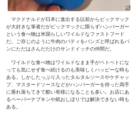
マクドナルドが日本に進出する以前からビックマック
が大好きな筆者だがビックマックに限らずハンバーガー
という食べ物は米国らしいワイルドなファストフード
だ。ご存じのように牛肉のパティをバンズと呼ばれるパ
ンにただはさんだだけのサンドイッチの仲間だ。
ワイルドな食べ物はワイルドなまま手がベトベトにな
っても気にせず食べ続けるのも美味しくハッピーな時も
ある。しかしたっぷり入ったタルタルソースやケチャッ
プ、マスタードソースなどがハンバーガーを持った両手
に垂れ落ちてきて酷い有様になることも多い。お店にあ
るペーパーナプキンや紙おしぼりでは解決できない時も
ある。