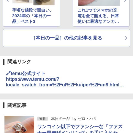
手頃な値段で面白い、
これ1つでスマホの充
2024年の「本日の一
電を全て賄える、日常
品」ベスト3
使いに最適なアンカー
のモバイルバッテリー
［本日の一品］の他の記事を見る
関連リンク
🔗temu公式サイト
https://www.temu.com/?
locale_switch_from=%2Ful%2Fkuiper%2Fun9.html%3
Fsubj%3Dcoup
関連記事
本日の一品
by
ゼロ・ハリ
連載
ワンコイン以下でファンシーな「ファス
ナー風デザインリング」を手に入れた