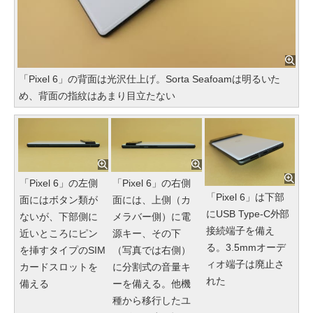
「Pixel 6」の背面は光沢仕上げ。Sorta Seafoamは明るいた
め、背面の指紋はあまり目立たない
「Pixel 6」の左側
「Pixel 6」の右側
「Pixel 6」は下部
面にはボタン類が
面には、上側（カ
にUSB Type-C外部
ないが、下部側に
メラバー側）に電
接続端子を備え
近いところにピン
源キー、その下
る。3.5mmオーデ
を挿すタイプのSIM
（写真では右側）
ィオ端子は廃止さ
カードスロットを
に分割式の音量キ
れた
備える
ーを備える。他機
種から移行したユ