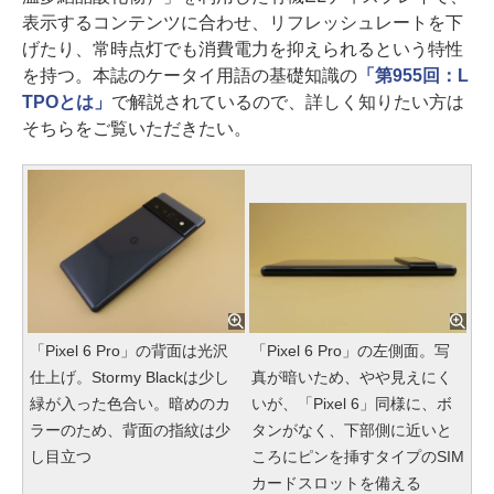
表示するコンテンツに合わせ、リフレッシュレートを下
げたり、常時点灯でも消費電力を抑えられるという特性
を持つ。本誌のケータイ用語の基礎知識の
「第955回：L
TPOとは」
で解説されているので、詳しく知りたい方は
そちらをご覧いただきたい。
「Pixel 6 Pro」の背面は光沢
「Pixel 6 Pro」の左側面。写
仕上げ。Stormy Blackは少し
真が暗いため、やや見えにく
緑が入った色合い。暗めのカ
いが、「Pixel 6」同様に、ボ
ラーのため、背面の指紋は少
タンがなく、下部側に近いと
し目立つ
ころにピンを挿すタイプのSIM
カードスロットを備える