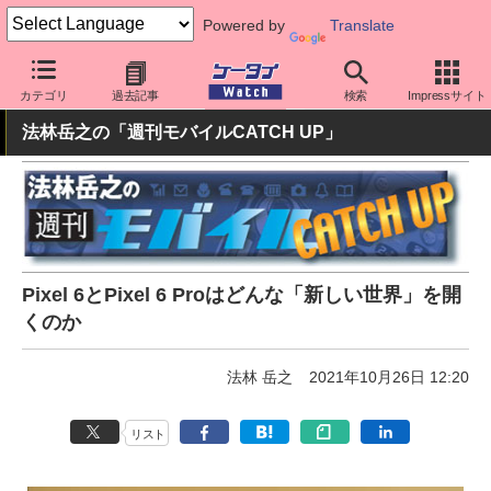
Powered by
Translate
ケータイ Watch
OS
Android
Pixel
カテゴリ
過去記事
検索
Impressサイト
法林岳之の「週刊モバイルCATCH UP」
Pixel 6とPixel 6 Proはどんな「新しい世界」を開
くのか
法林 岳之
2021年10月26日 12:20
リスト