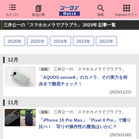
カテゴリ
過去記事
検索
Impressサイト
三井公一の「スマホカメラでブラブラ」 2023年 記事一覧
2026
年
2025
年
2024
年
2023
年
2022
年
12月
三井公一の「スマホカメラでブラブラ」
連載
「AQUOS sense8」のカメラ、その実力を街
歩きで徹底チェック！
(2023/12/22)
11月
三井公一の「スマホカメラでブラブラ」
連載
「iPhone 15 Pro Max」「Pixel 8 Pro」で撮り
比べ！ 写りや操作性の勝負はいかに？
(2023/11/30)