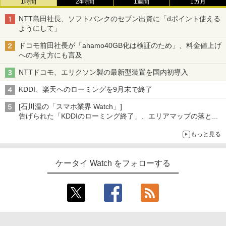
1時間
24時間
1週間
1カ月
NTT島田社長、ソフトバンクのセブン出資に「dポイント使える
ようにして」
ドコモ前田社長が「ahamo40GB化は検証のため」、料金値上げ
への考え方にも言及
NTTドコモ、エリクソン製の最新型装置を国内初導入
KDDI、楽天へのローミングを9月末で終了
[石川温の「スマホ業界 Watch」]
告げられた「KDDIのローミング終了」、エリアマップの落とし
穴と楽天モバイルの課題
もっと見る
ケータイ Watch をフォローする