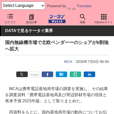
Powered by
Translate
ケータイ Watch
業界動向
調査
カテゴリ
過去記事
検索
Impressサイト
DATAで見るケータイ業界
国内無線機市場で北欧ベンダーーのシェアが6割強
へ拡大
MCA
2026年7月6日 06:00
リスト
MCAは携帯電話基地局市場の調査を実施し、その結果
を調査資料「携帯電話基地局及び周辺部材市場の現状と
将来予測 2025年版」として取りまとめた。
同資料をもとに、国内基地局市場の動向についてお伝