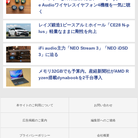
e Audioワイヤレスイヤフォン4機種を一気に聴
く
レイズ鍛造1ピースアルミホイール「CE28 N-p
lus」軽量なままに剛性を向上
iFi audio主力「NEO Stream 3」「NEO iDSD
3」に迫る
メモリ32GBでも予算内。産経新聞社がAMD R
yzen搭載dynabookを2千台導入
本サイトのご利用について
お問い合わせ
広告掲載のご案内
編集部へのご連絡
プライバシーポリシー
会社概要