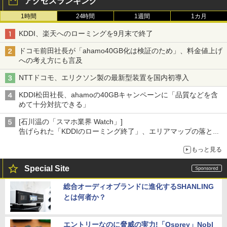
アクセスランキング
1時間
24時間
1週間
1カ月
KDDI、楽天へのローミングを9月末で終了
ドコモ前田社長が「ahamo40GB化は検証のため」、料金値上げ
への考え方にも言及
NTTドコモ、エリクソン製の最新型装置を国内初導入
KDDI松田社長、ahamoの40GBキャンペーンに「品質などを含
めて十分対抗できる」
[石川温の「スマホ業界 Watch」]
告げられた「KDDIのローミング終了」、エリアマップの落とし
穴と楽天モバイルの課題
もっと見る
Special Site
総合オーディオブランドに進化するSHANLING
とは何者か？
エントリーなのに脅威の実力!「Osprey」Nobl