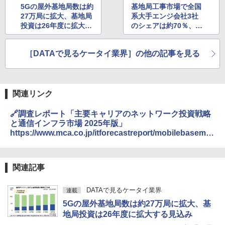
5Gの屋外基地局数は約
基地局工事市場で全国
27万局に拡大、基地局
系大手エンジ会社3社
投資は26年度に拡大す
のシェアは約70％、グ
る見込み
ループ内再編や組織整
備も進展
［DATAで見るケータイ業界］の他の記事を見る
関連リンク
🔗調査レポート「主要キャリアのネットワーク投資戦略
と通信インフラ市場 2025年版」
https://www.mca.co.jp/itforecastreport/mobilebaseme
nt-market-2025/
関連記事
DATAで見るケータイ業界
連載
5Gの屋外基地局数は約27万局に拡大、基
地局投資は26年度に拡大する見込み