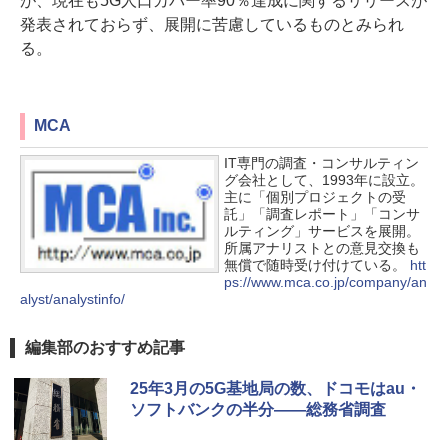
が、現在も5G人口カバー率90％達成に関するリリースが
発表されておらず、展開に苦慮しているものとみられ
る。
MCA
IT専門の調査・コンサルティン
グ会社として、1993年に設立。
主に「個別プロジェクトの受
託」「調査レポート」「コンサ
ルティング」サービスを展開。
所属アナリストとの意見交換も
無償で随時受け付けている。
htt
ps://www.mca.co.jp/company/an
alyst/analystinfo/
編集部のおすすめ記事
25年3月の5G基地局の数、ドコモはau・
ソフトバンクの半分――総務省調査