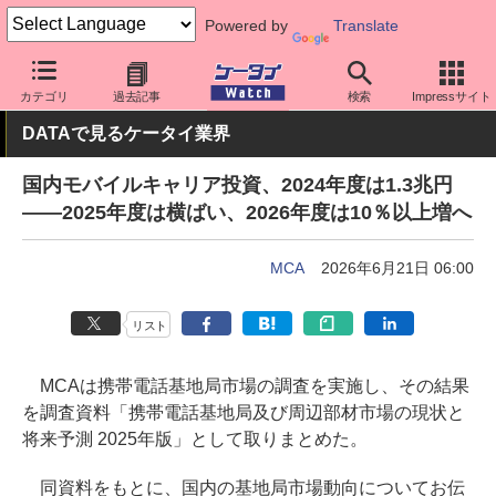
Powered by
Translate
ケータイ Watch
業界動向
調査
カテゴリ
過去記事
検索
Impressサイト
DATAで見るケータイ業界
国内モバイルキャリア投資、2024年度は1.3兆円
――2025年度は横ばい、2026年度は10％以上増へ
MCA
2026年6月21日 06:00
リスト
MCAは携帯電話基地局市場の調査を実施し、その結果
を調査資料「携帯電話基地局及び周辺部材市場の現状と
将来予測 2025年版」として取りまとめた。
同資料をもとに、国内の基地局市場動向についてお伝