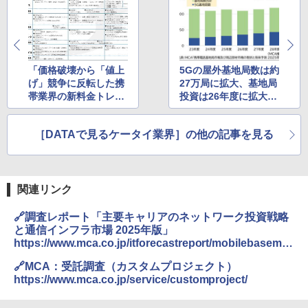
「価格破壊から「値上
5Gの屋外基地局数は約
げ」競争に反転した携
27万局に拡大、基地局
帯業界の新料金トレン
投資は26年度に拡大す
ド
る見込み
［DATAで見るケータイ業界］の他の記事を見る
関連リンク
🔗調査レポート「主要キャリアのネットワーク投資戦略
と通信インフラ市場 2025年版」
https://www.mca.co.jp/itforecastreport/mobilebaseme
nt-market-2025/
🔗MCA：受託調査（カスタムプロジェクト）
https://www.mca.co.jp/service/customproject/