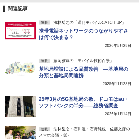
関連記事
法林岳之の「週刊モバイルCATCH UP」
連載
携帯電話ネットワークのつながりやすさ
は何で決まる？
2026年5月29日
藤岡雅宣の「モバイル技術百景」
連載
基地局増設による品質改善 ―基地局の
分類と基地局間連携―
2025年11月28日
25年3月の5G基地局の数、ドコモはau・
ソフトバンクの半分――総務省調査
2026年1月14日
法林岳之・石川温・石野純也・佐藤文彦の
連載
スマホ会議（仮）