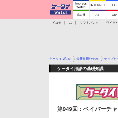
ドコモ
au
ソフトバンク
ワイモ
格安スマホ/SIMフリースマホ
周辺機器/
ケータイ Watch
最新技術/その他
チップセ
ケータイ用語の基礎知識
第949回：ベイパーチ