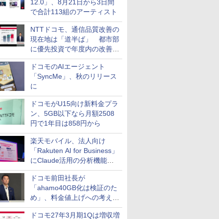
12.0」、8月21日から3日間
で合計113組のアーティスト
NTTドコモ、通信品質改善の
現在地は「道半ば」 都市部
に優先投資で年度内の改善目
指す
ドコモのAIエージェント
「SyncMe」、秋のリリース
に
ドコモがU15向け新料金プラ
ン、5GB以下なら月額2508
円で1年目は858円から
楽天モバイル、法人向け
「Rakuten AI for Business」
にClaude活用の分析機能な
どを追加
ドコモ前田社長が
「ahamo40GB化は検証のた
め」、料金値上げへの考え方
にも言及
ドコモ27年3月期1Qは増収増