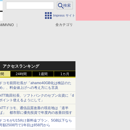
Impress サイト
全カテゴリ
M/MVNO
アクセスランキング
時間
24時間
1週間
1カ月
ドコモ前田社長が「ahamo40GB化は検証のた
め」、料金値上げへの考え方にも言及
NTT島田社長、ソフトバンクのセブン出資に「d
ポイント使えるようにして」
NTTドコモ、通信品質改善の現在地は「道半
ば」 都市部に優先投資で年度内の改善目指す
ドコモがU15向け新料金プラン、5GB以下なら
月額2508円で1年目は858円から