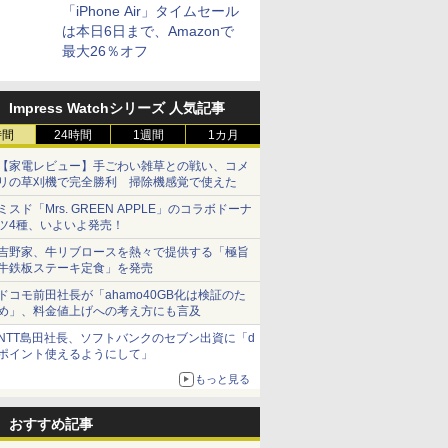
「iPhone Air」タイムセール
は本日6日まで、Amazonで
最大26％オフ
Impress Watchシリーズ 人気記事
時間
24時間
1週間
1カ月
【家電レビュー】手ごわい雑草との戦い、コメ
リの草刈機で完全勝利 掃除機感覚で使えた
ミスド「Mrs. GREEN APPLE」のコラボドーナ
ツ4種、いよいよ発売！
吉野家、牛リブロースを熱々で提供する「極旨
牛鉄板ステーキ定食」を発売
ドコモ前田社長が「ahamo40GB化は検証のた
め」、料金値上げへの考え方にも言及
NTT島田社長、ソフトバンクのセブン出資に「d
ポイント使えるようにして」
もっと見る
おすすめ記事