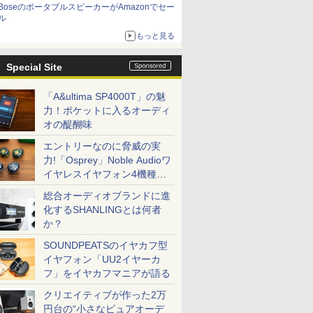
BoseのポータブルスピーカーがAmazonでセー
ル
もっと見る
Special Site
「A&ultima SP4000T」の魅
力！ポケットに入るオーディ
オの醍醐味
エントリーなのに脅威の実
力!「Osprey」Noble Audioワ
イヤレスイヤフォン4機種を
一気に聴く
総合オーディオブランドに進
化するSHANLINGとは何者
か？
SOUNDPEATSのイヤカフ型
イヤフォン「UU2イヤーカ
フ」をイヤカフマニアが語る
クリエイティブが作った2万
円台の“小さなピュアオーデ