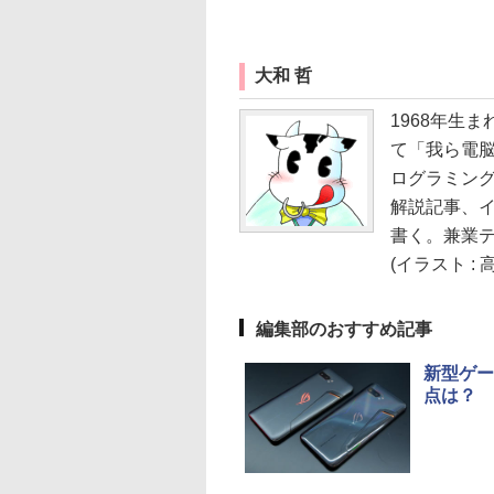
大和 哲
1968年生ま
て「我ら電
ログラミング
解説記事、イ
書く。兼業
(イラスト : 
編集部のおすすめ記事
新型ゲー
点は？