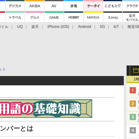
バイル
UQ
楽天
iPhone (iOS)
Android
5G
IoT
格安SI
アクセサリー
業界動向
法人向け
最新技術/その他
ット
1
ャンバーとは