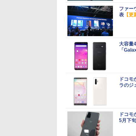
ファーウ
表
【更
大容量
「Gala
ドコモか
ラのジ
ドコモか
5月下