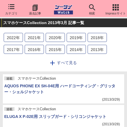
カテゴリ
過去記事
検索
Impressサイト
スマホケースCollection 2013年3月 記事一覧
2022
年
2021
年
2020
年
2019
年
2018
年
2017
年
2016
年
2015
年
2014
年
2013
年
2012
年
2011
年
すべて見る
スマホケースCollection
連載
AQUOS PHONE EX SH-04E用 ハードコーティング・グリッタ
ー・シェルジャケット
(2013/3/29)
スマホケースCollection
連載
ELUGA X P-02E用 スリップガード・シリコンジャケット
(2013/3/28)