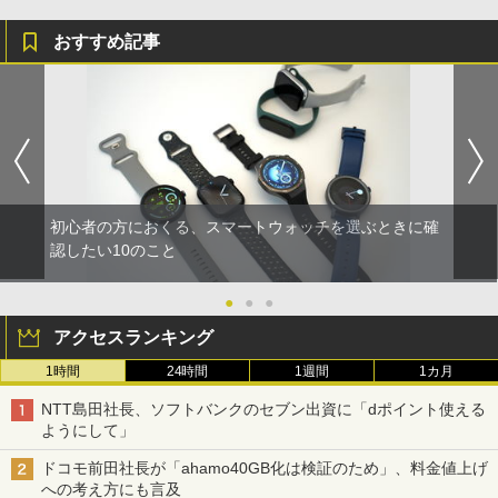
おすすめ記事
初心者の方におくる、スマートウォッチを選ぶときに確
認したい10のこと
●
●
●
アクセスランキング
1時間
24時間
1週間
1カ月
NTT島田社長、ソフトバンクのセブン出資に「dポイント使える
ようにして」
ドコモ前田社長が「ahamo40GB化は検証のため」、料金値上げ
への考え方にも言及