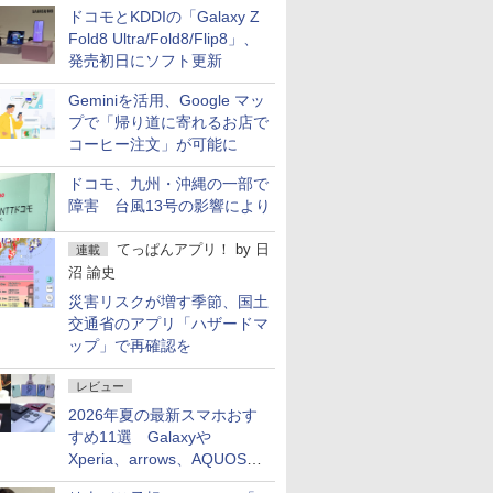
ドコモとKDDIの「Galaxy Z
Fold8 Ultra/Fold8/Flip8」、
発売初日にソフト更新
Geminiを活用、Google マッ
プで「帰り道に寄れるお店で
コーヒー注文」が可能に
ドコモ、九州・沖縄の一部で
障害 台風13号の影響により
てっぱんアプリ！
by
日
連載
沼 諭史
災害リスクが増す季節、国土
交通省のアプリ「ハザードマ
ップ」で再確認を
レビュー
2026年夏の最新スマホおす
すめ11選 Galaxyや
Xperia、arrows、AQUOSな
ど注目機種の特徴は