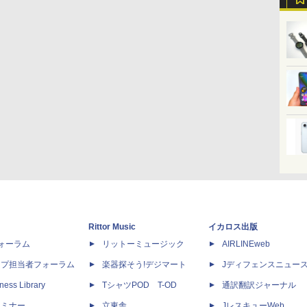
Rittor Music
イカロス出版
dフォーラム
リットーミュージック
AIRLINEweb
ップ担当者フォーラム
楽器探そう!デジマート
Jディフェンスニュー
ness Library
TシャツPOD T-OD
通訳翻訳ジャーナル
セミナー
立東舎
JレスキューWeb