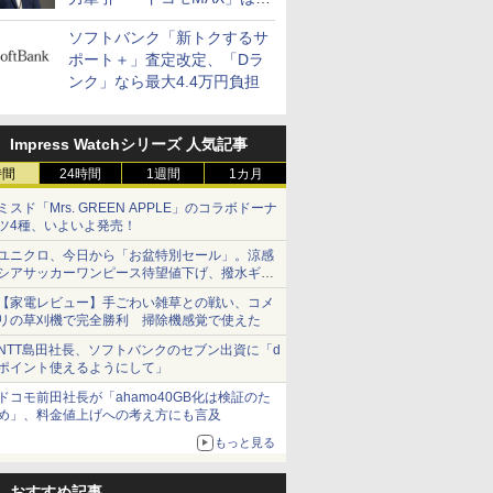
400万契約突破
ソフトバンク「新トクするサ
ポート＋」査定改定、「Dラ
ンク」なら最大4.4万円負担
Impress Watchシリーズ 人気記事
時間
24時間
1週間
1カ月
ミスド「Mrs. GREEN APPLE」のコラボドーナ
ツ4種、いよいよ発売！
ユニクロ、今日から「お盆特別セール」。涼感
シアサッカーワンピース待望値下げ、撥水ギア
ショーツは1990円に
【家電レビュー】手ごわい雑草との戦い、コメ
リの草刈機で完全勝利 掃除機感覚で使えた
NTT島田社長、ソフトバンクのセブン出資に「d
ポイント使えるようにして」
ドコモ前田社長が「ahamo40GB化は検証のた
め」、料金値上げへの考え方にも言及
もっと見る
おすすめ記事