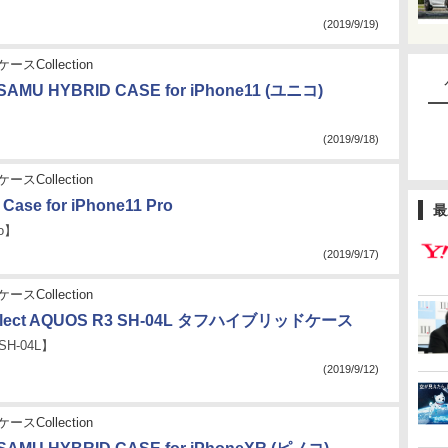
(2019/9/19)
ースCollection
AMU HYBRID CASE for iPhone11 (ユニコ)
(2019/9/18)
ースCollection
l Case for iPhone11 Pro
最
ro】
(2019/9/17)
ースCollection
elect AQUOS R3 SH-04L タフハイブリッドケース
SH-04L】
(2019/9/12)
ースCollection