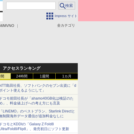
Impress サイト
全カテゴリ
M/MVNO
アクセスランキング
時間
24時間
1週間
1カ月
NTT島田社長、ソフトバンクのセブン出資に「d
ポイント使えるようにして」
ドコモ前田社長が「ahamo40GB化は検証のた
め」、料金値上げへの考え方にも言及
「LINEMO」のベストプラン、Starlink Directと
無制限海外データ通信が追加料金なしに
ドコモとKDDIの「Galaxy Z Fold8
Ultra/Fold8/Flip8」、発売初日にソフト更新