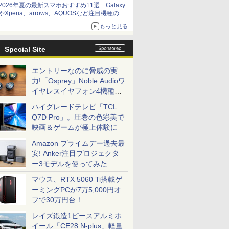
2026年夏の最新スマホおすすめ11選 Galaxy
やXperia、arrows、AQUOSなど注目機種の特
徴は
もっと見る
Special Site
エントリーなのに脅威の実
力!「Osprey」Noble Audioワ
イヤレスイヤフォン4機種を
一気に聴く
ハイグレードテレビ「TCL
Q7D Pro」。圧巻の色彩美で
映画＆ゲームが極上体験に
Amazon プライムデー過去最
安! Anker注目プロジェクタ
ー3モデルを使ってみた
マウス、RTX 5060 Ti搭載ゲ
ーミングPCが7万5,000円オ
フで30万円台！
レイズ鍛造1ピースアルミホ
イール「CE28 N-plus」軽量