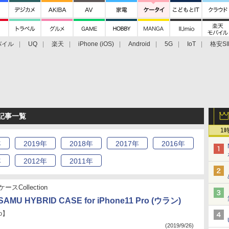
バイル
UQ
楽天
iPhone (iOS)
Android
5G
IoT
格安SI
アクセサリー
業界動向
法人向け
最新技術/その他
月 記事一覧
1
年
2019
年
2018
年
2017
年
2016
年
年
2012
年
2011
年
ースCollection
AMU HYBRID CASE for iPhone11 Pro (ウラン)
ro】
(2019/9/26)