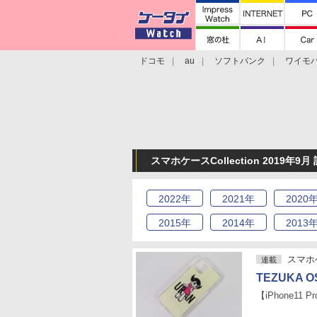
ドコモ
au
ソフトバンク
ワイモ
格安スマホ/SIMフリースマホ
周辺機器/
スマホケースCollection 2019年9
2022
年
2021
年
2020
2015
年
2014
年
2013
スマホケ
連載
TEZUKA OS
【iPhone11 P