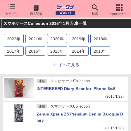
カテゴリ
過去記事
検索
Impressサイト
スマホケースCollection 2016年1月 記事一覧
2022
年
2021
年
2020
年
2019
年
2018
年
2017
年
2016
年
2015
年
2014
年
2013
年
2012
年
2011
年
すべて見る
スマホケースCollection
連載
INTERBREED Diary Bear for iPhone 6s/6
(2016/1/29)
スマホケースCollection
連載
Zenus Xperia Z5 Premium Denim Baroque D
iary
(2016/1/28)