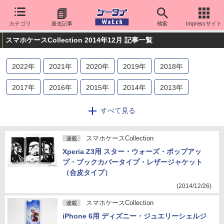
カテゴリ
過去記事
検索
Impressサイト
スマホケースCollection 2014年12月 記事一覧
2022
年
2021
年
2020
年
2019
年
2018
年
2017
年
2016
年
2015
年
2014
年
2013
年
2012
年
2011
年
すべて見る
スマホケースCollection
連載
Xperia Z3用 スター・ウォーズ・ポップアッ
プ・ブックカバータイプ・レザージャケット
（合皮タイプ）
(2014/12/26)
スマホケースCollection
連載
iPhone 6用 ディズニー・ジュエリーシェルジ