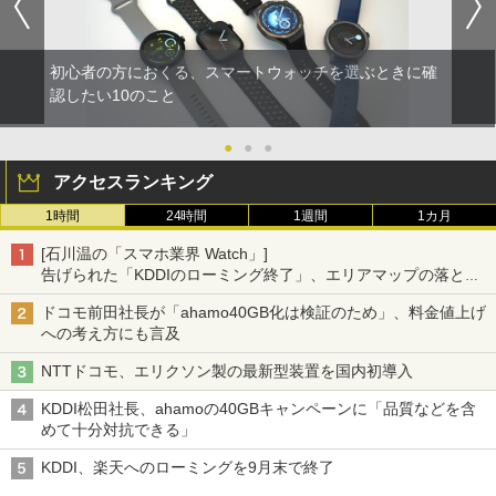
初心者の方におくる、スマートウォッチを選ぶときに確
認したい10のこと
●
●
●
アクセスランキング
1時間
24時間
1週間
1カ月
[石川温の「スマホ業界 Watch」]
告げられた「KDDIのローミング終了」、エリアマップの落とし
穴と楽天モバイルの課題
ドコモ前田社長が「ahamo40GB化は検証のため」、料金値上げ
への考え方にも言及
NTTドコモ、エリクソン製の最新型装置を国内初導入
KDDI松田社長、ahamoの40GBキャンペーンに「品質などを含
めて十分対抗できる」
KDDI、楽天へのローミングを9月末で終了