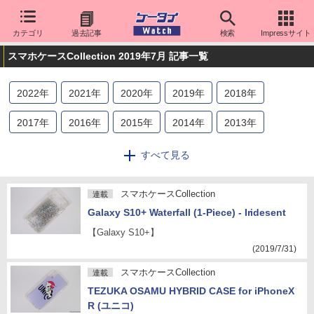
カテゴリ
過去記事
検索
Impressサイト
スマホケースCollection 2019年7月 記事一覧
2022
年
2021
年
2020
年
2019
年
2018
年
2017
年
2016
年
2015
年
2014
年
2013
年
2012
年
2011
年
すべて見る
スマホケースCollection
連載
Galaxy S10+ Waterfall (1-Piece) - Iridesent
【Galaxy S10+】
(2019/7/31)
スマホケースCollection
連載
TEZUKA OSAMU HYBRID CASE for iPhoneX
R (ユニコ)