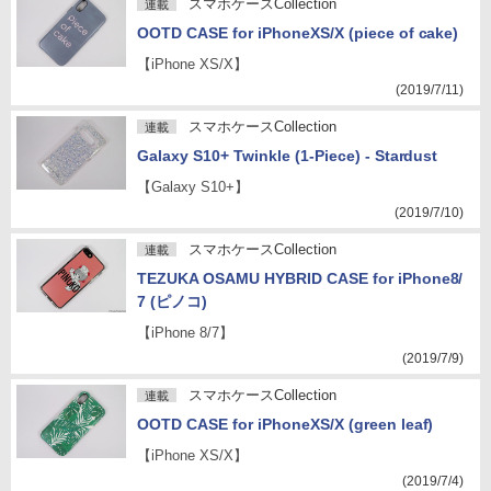
スマホケースCollection
連載
OOTD CASE for iPhoneXS/X (piece of cake)
【iPhone XS/X】
(2019/7/11)
スマホケースCollection
連載
Galaxy S10+ Twinkle (1-Piece) - Stardust
【Galaxy S10+】
(2019/7/10)
スマホケースCollection
連載
TEZUKA OSAMU HYBRID CASE for iPhone8/
7 (ピノコ)
【iPhone 8/7】
(2019/7/9)
スマホケースCollection
連載
OOTD CASE for iPhoneXS/X (green leaf)
【iPhone XS/X】
(2019/7/4)