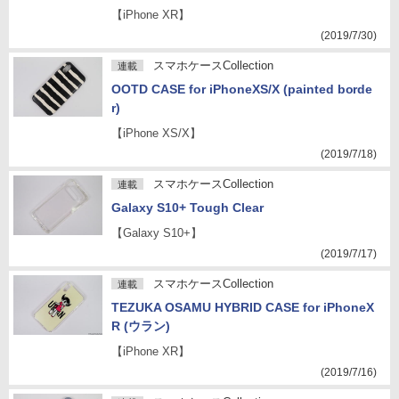
【iPhone XR】
(2019/7/30)
スマホケースCollection
連載
OOTD CASE for iPhoneXS/X (painted borde
r)
【iPhone XS/X】
(2019/7/18)
スマホケースCollection
連載
Galaxy S10+ Tough Clear
【Galaxy S10+】
(2019/7/17)
スマホケースCollection
連載
TEZUKA OSAMU HYBRID CASE for iPhoneX
R (ウラン)
【iPhone XR】
(2019/7/16)