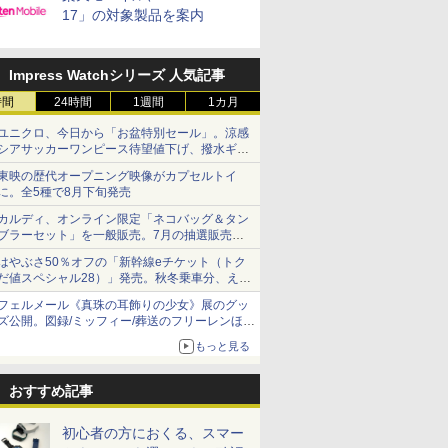
17」の対象製品を案内
Impress Watchシリーズ 人気記事
時間
24時間
1週間
1カ月
ユニクロ、今日から「お盆特別セール」。涼感
シアサッカーワンピース待望値下げ、撥水ギア
ショーツは1990円に
東映の歴代オープニング映像がカプセルトイ
に。全5種で8月下旬発売
カルディ、オンライン限定「ネコバッグ＆タン
ブラーセット」を一般販売。7月の抽選販売の
当選無効分
はやぶさ50％オフの「新幹線eチケット（トク
だ値スペシャル28）」発売。秋冬乗車分、えき
ねっと限定
フェルメール《真珠の耳飾りの少女》展のグッ
ズ公開。図録/ミッフィー/葬送のフリーレンほ
か、注目ブランドコラボが実現
もっと見る
おすすめ記事
初心者の方におくる、スマー