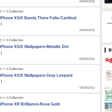
(2018/12/18)
ースCollection
iPhone XS/X Barely There Folio-Cardinal
X】
(2018/12/13)
ースCollection
iPhone XS/X Wallpapers-Metallic Dot
最
X】
(2018/12/12)
ースCollection
iPhone XS/X Wallpapers-Gray Leopard
X】
(2018/12/11)
ースCollection
iPhone XR Brilliance-Rose Gold
】