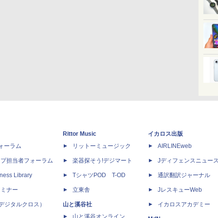
Rittor Music
イカロス出版
dフォーラム
リットーミュージック
AIRLINEweb
ップ担当者フォーラム
楽器探そう!デジマート
Jディフェンスニュー
ness Library
TシャツPOD T-OD
通訳翻訳ジャーナル
セミナー
立東舎
JレスキューWeb
 X（デジタルクロス）
山と溪谷社
イカロスアカデミー
山と溪谷オンライン