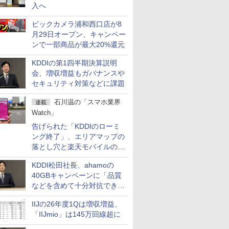
入へ
ビックカメラ浦和西口店が8
月29日オープン、キャンペー
ンで一部商品が最大20%還元
KDDIの第1四半期決算説明
会、増収増益もガバナンスや
セキュリティ対策などに課題
石川温の「スマホ業界
連載
Watch」
告げられた「KDDIのローミ
ング終了」、エリアマップの
落とし穴と楽天モバイルの課
題
KDDI松田社長、ahamoの
40GBキャンペーンに「品質
などを含めて十分対抗でき
る」
IIJの26年度1Qは増収増益、
「IIJmio」は145万回線超に