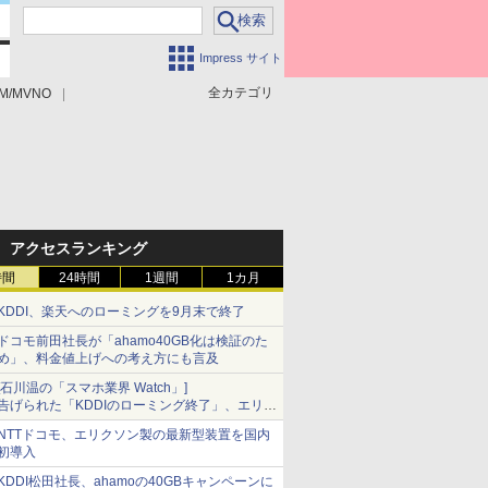
Impress サイト
全カテゴリ
M/MVNO
アクセスランキング
時間
24時間
1週間
1カ月
KDDI、楽天へのローミングを9月末で終了
ドコモ前田社長が「ahamo40GB化は検証のた
め」、料金値上げへの考え方にも言及
[石川温の「スマホ業界 Watch」]
告げられた「KDDIのローミング終了」、エリア
マップの落とし穴と楽天モバイルの課題
NTTドコモ、エリクソン製の最新型装置を国内
初導入
KDDI松田社長、ahamoの40GBキャンペーンに