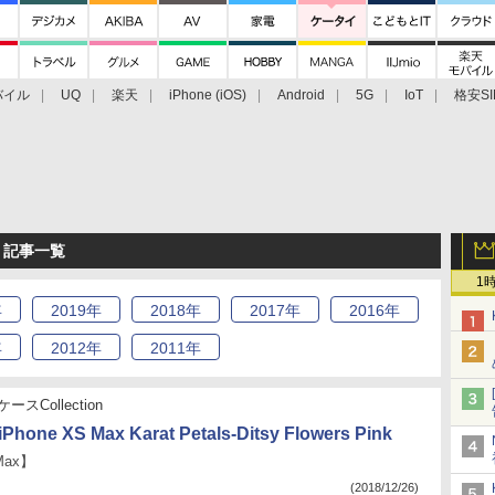
バイル
UQ
楽天
iPhone (iOS)
Android
5G
IoT
格安SI
アクセサリー
業界動向
法人向け
最新技術/その他
2月 記事一覧
1
年
2019
年
2018
年
2017
年
2016
年
年
2012
年
2011
年
ースCollection
iPhone XS Max Karat Petals-Ditsy Flowers Pink
Max】
(2018/12/26)