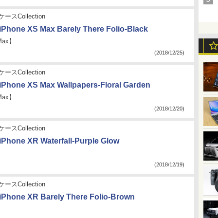
ースCollection
iPhone XS Max Barely There Folio-Black
Max】
(2018/12/25)
ースCollection
iPhone XS Max Wallpapers-Floral Garden
Max】
(2018/12/20)
ースCollection
iPhone XR Waterfall-Purple Glow
】
(2018/12/19)
ースCollection
iPhone XR Barely There Folio-Brown
】