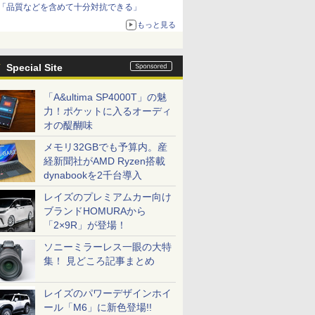
「品質などを含めて十分対抗できる」
もっと見る
Special Site
「A&ultima SP4000T」の魅
力！ポケットに入るオーディ
オの醍醐味
メモリ32GBでも予算内。産
経新聞社がAMD Ryzen搭載
dynabookを2千台導入
レイズのプレミアムカー向け
ブランドHOMURAから
「2×9R」が登場！
ソニーミラーレス一眼の大特
集！ 見どころ記事まとめ
レイズのパワーデザインホイ
ール「M6」に新色登場!!