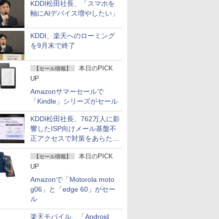
KDDI松田社長、「スマホを
軸にAIデバイス増やしたい」
KDDI、楽天へのローミング
を9月末で終了
本日のPICK
【セール情報】
UP
Amazonサマーセールで
「Kindle」シリーズがセール
KDDI松田社長、762万人に影
響したISP向けメール基盤不
正アクセスで対策をあらため
て説明
本日のPICK
【セール情報】
UP
Amazonで「Motorola moto
g06」と「edge 60」がセー
ル
楽天モバイル、「Android