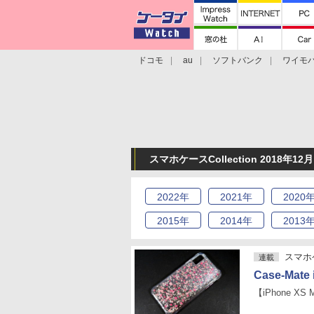
ドコモ
au
ソフトバンク
ワイモ
格安スマホ/SIMフリースマホ
周辺機器/
スマホケースCollection 2018年1
2022
年
2021
年
2020
2015
年
2014
年
2013
スマホケ
連載
Case-Mate 
【iPhone XS 