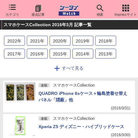
カテゴリ
過去記事
検索
Impressサイト
スマホケースCollection 2016年3月 記事一覧
2022
年
2021
年
2020
年
2019
年
2018
年
2017
年
2016
年
2015
年
2014
年
2013
年
2012
年
2011
年
すべて見る
スマホケースCollection
連載
QUADRO iPhone 6sケース＋輪島塗着せ替え
パネル「隠蔽」他
(2016/3/31)
スマホケースCollection
連載
Xperia Z5 ディズニー・ハイブリッドケース
(2016/3/30)