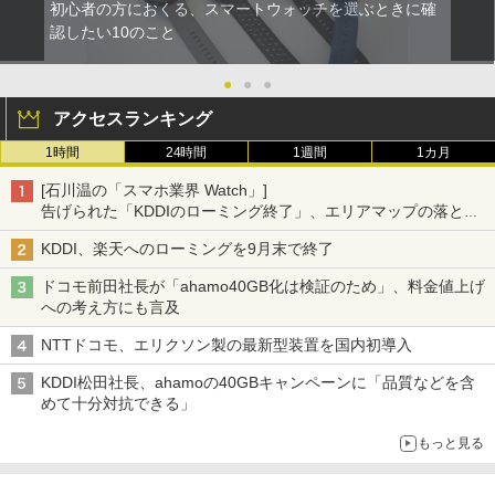
初心者の方におくる、スマートウォッチを選ぶときに確
認したい10のこと
●
●
●
アクセスランキング
1時間
24時間
1週間
1カ月
[石川温の「スマホ業界 Watch」]
告げられた「KDDIのローミング終了」、エリアマップの落とし
穴と楽天モバイルの課題
KDDI、楽天へのローミングを9月末で終了
ドコモ前田社長が「ahamo40GB化は検証のため」、料金値上げ
への考え方にも言及
NTTドコモ、エリクソン製の最新型装置を国内初導入
KDDI松田社長、ahamoの40GBキャンペーンに「品質などを含
めて十分対抗できる」
もっと見る