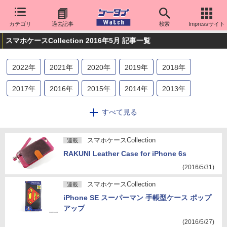
カテゴリ
過去記事
検索
Impressサイト
スマホケースCollection 2016年5月 記事一覧
2022
年
2021
年
2020
年
2019
年
2018
年
2017
年
2016
年
2015
年
2014
年
2013
年
2012
年
2011
年
すべて見る
スマホケースCollection
連載
RAKUNI Leather Case for iPhone 6s
(2016/5/31)
スマホケースCollection
連載
iPhone SE スーパーマン 手帳型ケース ポップ
アップ
(2016/5/27)