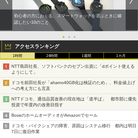
初心者の方におくる、スマートウォッチを選ぶときに確
認したい10のこと
●
●
●
アクセスランキング
1時間
24時間
1週間
1カ月
NTT島田社長、ソフトバンクのセブン出資に「dポイント使える
ようにして」
ドコモ前田社長が「ahamo40GB化は検証のため」、料金値上げ
への考え方にも言及
NTTドコモ、通信品質改善の現在地は「道半ば」 都市部に優先
投資で年度内の改善目指す
BoseのホームオーディオがAmazonでセール
ドコモ・バイクシェアの障害、原因はシステム移行 都内は明日
7日に復旧作業