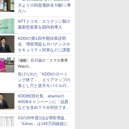
月より小田急電鉄全70駅へ導
入へ
NTTドコモ、エリクソン製の
最新型装置を国内初導入
KDDIの第1四半期決算説明
会、増収増益もガバナンスや
セキュリティ対策などに課題
石川温の「スマホ業界
連載
Watch」
告げられた「KDDIのローミ
ング終了」、エリアマップの
落とし穴と楽天モバイルの課
題
KDDI松田社長、ahamoの
40GBキャンペーンに「品質
などを含めて十分対抗でき
る」
IIJの26年度1Qは増収増益、
「IIJmio」は145万回線超に