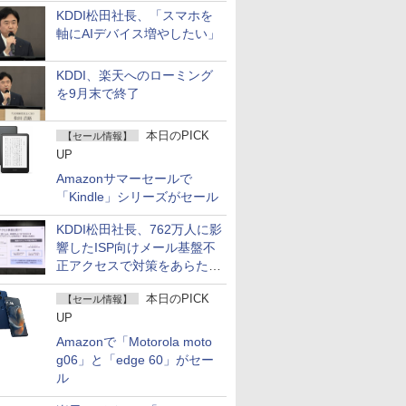
KDDI松田社長、「スマホを
軸にAIデバイス増やしたい」
KDDI、楽天へのローミング
を9月末で終了
本日のPICK
【セール情報】
UP
Amazonサマーセールで
「Kindle」シリーズがセール
KDDI松田社長、762万人に影
響したISP向けメール基盤不
正アクセスで対策をあらため
て説明
本日のPICK
【セール情報】
UP
Amazonで「Motorola moto
g06」と「edge 60」がセー
ル