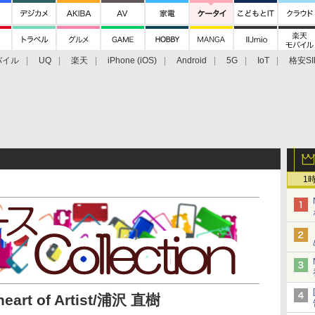
バイル
UQ
楽天
iPhone (iOS)
Android
5G
IoT
格安SI
アクセサリー
業界動向
法人向け
最新技術/その他
1
eart of Artist/浦沢 直樹