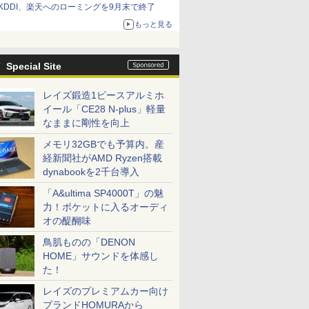
KDDI、楽天へのローミングを9月末で終了
もっと見る
Special Site
レイズ鍛造1ピースアルミホ
イール「CE28 N-plus」軽量
なままに剛性を向上
メモリ32GBでも予算内。産
経新聞社がAMD Ryzen搭載
dynabookを2千台導入
「A&ultima SP4000T」の魅
力！ポケットに入るオーディ
オの醍醐味
鳥肌ものの「DENON
HOME」サウンドを体感し
た！
レイズのプレミアムカー向け
ブランドHOMURAから