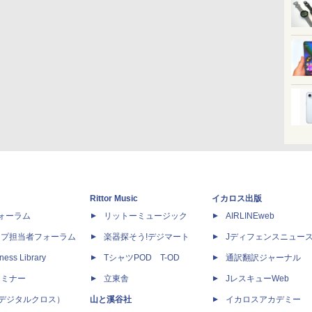
Rittor Music
イカロス出版
dフォーラム
リットーミュージック
AIRLINEweb
ップ担当者フォーラム
楽器探そう!デジマート
Jディフェンスニュー
ness Library
TシャツPOD T-OD
通訳翻訳ジャーナル
セミナー
立東舎
JレスキューWeb
 X（デジタルクロス）
山と溪谷社
イカロスアカデミー