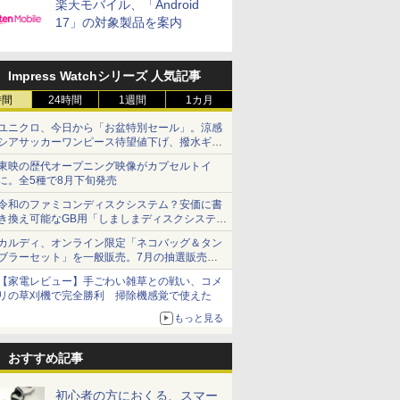
楽天モバイル、「Android
17」の対象製品を案内
Impress Watchシリーズ 人気記事
時間
24時間
1週間
1カ月
ユニクロ、今日から「お盆特別セール」。涼感
シアサッカーワンピース待望値下げ、撥水ギア
ショーツは1990円に
東映の歴代オープニング映像がカプセルトイ
に。全5種で8月下旬発売
令和のファミコンディスクシステム？安価に書
き換え可能なGB用「しましまディスクシステ
ム」
カルディ、オンライン限定「ネコバッグ＆タン
ブラーセット」を一般販売。7月の抽選販売の
当選無効分
【家電レビュー】手ごわい雑草との戦い、コメ
リの草刈機で完全勝利 掃除機感覚で使えた
もっと見る
おすすめ記事
初心者の方におくる、スマー