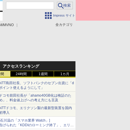
Impress サイト
全カテゴリ
M/MVNO
アクセスランキング
時間
24時間
1週間
1カ月
NTT島田社長、ソフトバンクのセブン出資に「d
ポイント使えるようにして」
ドコモ前田社長が「ahamo40GB化は検証のた
め」、料金値上げへの考え方にも言及
NTTドコモ、エリクソン製の最新型装置を国内
初導入
[石川温の「スマホ業界 Watch」]
告げられた「KDDIのローミング終了」、エリア
マップの落とし穴と楽天モバイルの課題