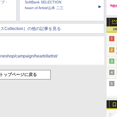
タイプ・
SoftBank SELECTION
▲
heart of Artist/山本 二三
Collection］の他の記事を見る
1
lineshop/campaign/heartofartist/
トップページに戻る