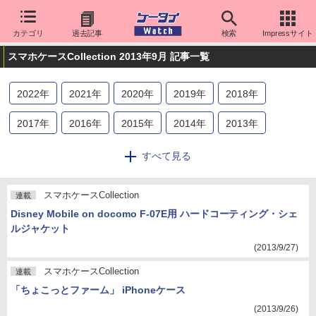
カテゴリ
過去記事
検索
Impressサイト
スマホケースCollection 2013年9月 記事一覧
2022
年
2021
年
2020
年
2019
年
2018
年
2017
年
2016
年
2015
年
2014
年
2013
年
2012
年
2011
年
すべて見る
スマホケースCollection
連載
Disney Mobile on docomo F-07E用 ハードコーティング・シェ
ルジャケット
(2013/9/27)
スマホケースCollection
連載
「ちょこっとファーム」 iPhoneケース
(2013/9/26)