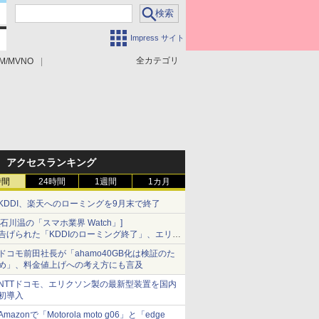
Impress サイト
全カテゴリ
M/MVNO
アクセスランキング
時間
24時間
1週間
1カ月
KDDI、楽天へのローミングを9月末で終了
[石川温の「スマホ業界 Watch」]
告げられた「KDDIのローミング終了」、エリア
マップの落とし穴と楽天モバイルの課題
ドコモ前田社長が「ahamo40GB化は検証のた
め」、料金値上げへの考え方にも言及
NTTドコモ、エリクソン製の最新型装置を国内
初導入
Amazonで「Motorola moto g06」と「edge