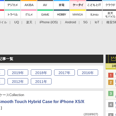
バイル
UQ
楽天
iPhone (iOS)
Android
5G
IoT
格安SI
アクセサリー
業界動向
法人向け
最新技術/その他
月 記事一覧
1
年
2019
年
2018
年
2017
年
2016
年
年
2012
年
2011
年
ースCollection
ooth Touch Hybrid Case for iPhone XS/X
X】
(2018/9/27)