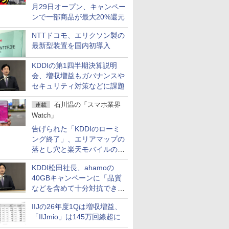
月29日オープン、キャンペー
ンで一部商品が最大20%還元
NTTドコモ、エリクソン製の
最新型装置を国内初導入
KDDIの第1四半期決算説明
会、増収増益もガバナンスや
セキュリティ対策などに課題
石川温の「スマホ業界
連載
Watch」
告げられた「KDDIのローミ
ング終了」、エリアマップの
落とし穴と楽天モバイルの課
題
KDDI松田社長、ahamoの
40GBキャンペーンに「品質
などを含めて十分対抗でき
る」
IIJの26年度1Qは増収増益、
「IIJmio」は145万回線超に