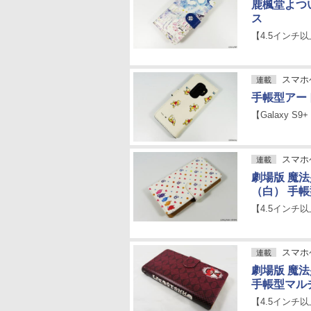
鹿楓堂よつ
ス
【4.5インチ
スマホケ
連載
手帳型アー
【Galaxy S9+
スマホケ
連載
劇場版 魔
（白） 手
【4.5インチ
スマホケ
連載
劇場版 魔
手帳型マル
【4.5インチ