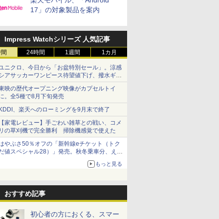
楽天モバイル、「Android
17」の対象製品を案内
Impress Watchシリーズ 人気記事
時間
24時間
1週間
1カ月
ユニクロ、今日から「お盆特別セール」。涼感
シアサッカーワンピース待望値下げ、撥水ギア
ショーツは1990円に
東映の歴代オープニング映像がカプセルトイ
に。全5種で8月下旬発売
KDDI、楽天へのローミングを9月末で終了
【家電レビュー】手ごわい雑草との戦い、コメ
リの草刈機で完全勝利 掃除機感覚で使えた
はやぶさ50％オフの「新幹線eチケット（トク
だ値スペシャル28）」発売。秋冬乗車分、えき
ねっと限定
もっと見る
おすすめ記事
初心者の方におくる、スマー