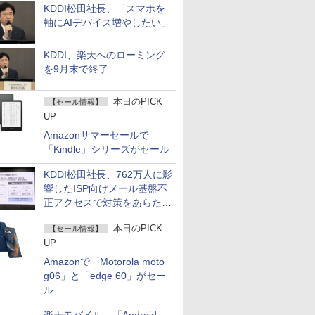
KDDI松田社長、「スマホを
軸にAIデバイス増やしたい」
KDDI、楽天へのローミング
を9月末で終了
本日のPICK
【セール情報】
UP
Amazonサマーセールで
「Kindle」シリーズがセール
KDDI松田社長、762万人に影
響したISP向けメール基盤不
正アクセスで対策をあらため
て説明
本日のPICK
【セール情報】
UP
Amazonで「Motorola moto
g06」と「edge 60」がセー
ル