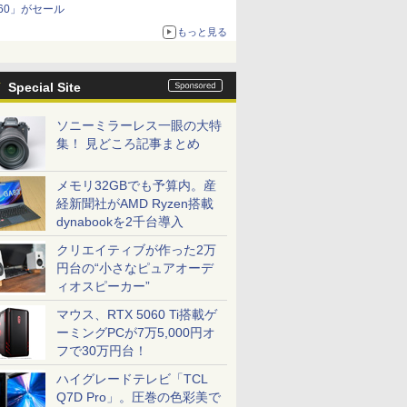
60」がセール
もっと見る
Special Site
ソニーミラーレス一眼の大特
集！ 見どころ記事まとめ
メモリ32GBでも予算内。産
経新聞社がAMD Ryzen搭載
dynabookを2千台導入
クリエイティブが作った2万
円台の“小さなピュアオーデ
ィオスピーカー”
マウス、RTX 5060 Ti搭載ゲ
ーミングPCが7万5,000円オ
フで30万円台！
ハイグレードテレビ「TCL
Q7D Pro」。圧巻の色彩美で