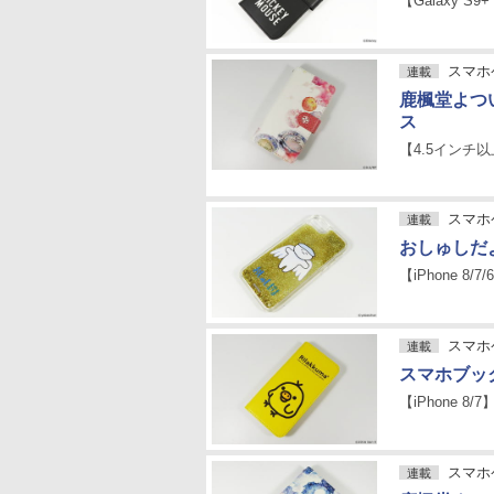
【Galaxy S9+
スマホケ
連載
鹿楓堂よつ
ス
【4.5インチ
スマホケ
連載
おしゅしだ
【iPhone 8/7/
スマホケ
連載
スマホブッ
【iPhone 8/7
スマホケ
連載