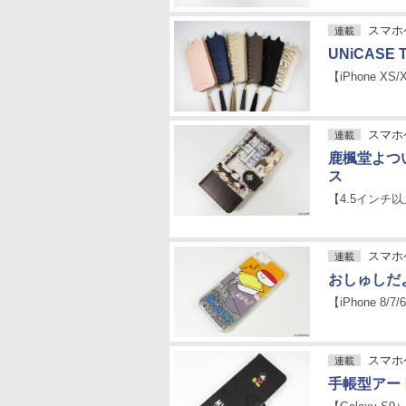
スマホケ
連載
UNiCASE Ta
【iPhone XS/
スマホケ
連載
鹿楓堂よつ
ス
【4.5インチ
スマホケ
連載
おしゅしだ
【iPhone 8/7/
スマホケ
連載
手帳型アー