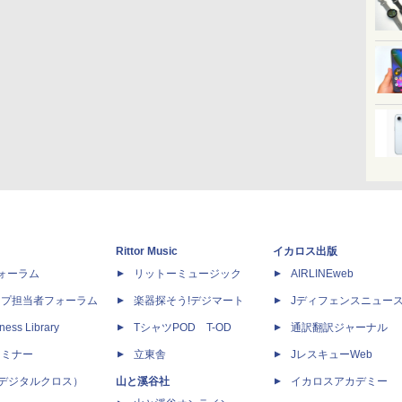
Rittor Music
イカロス出版
dフォーラム
リットーミュージック
AIRLINEweb
ップ担当者フォーラム
楽器探そう!デジマート
Jディフェンスニュー
ness Library
TシャツPOD T-OD
通訳翻訳ジャーナル
セミナー
立東舎
JレスキューWeb
 X（デジタルクロス）
山と溪谷社
イカロスアカデミー