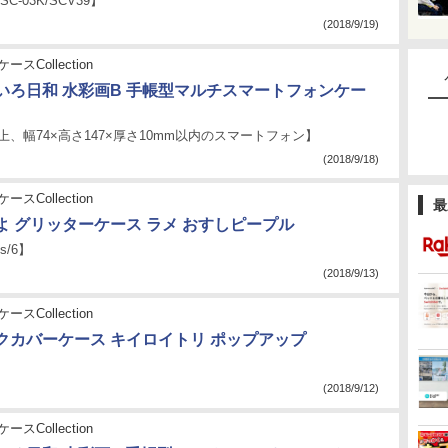
 SC-03K/SCV39】
(2018/9/19)
ースCollection
いろ日和 水彩画B 手帳型マルチスマートフォンケー
以上、幅74×高さ147×厚さ10mm以内のスマートフォン】
(2018/9/18)
ースCollection
最
よ グリッターケース ラメ おすしピープル
6s/6】
(2018/9/13)
ースCollection
クカバーケース キイロイトリ ポップアップ
】
(2018/9/12)
ースCollection