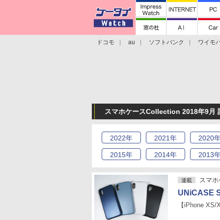
ドコモ
au
ソフトバンク
ワイモ
格安スマホ/SIMフリースマホ
周辺機器/
スマホケースCollection 2018年9
2022
年
2021
年
2020
2015
年
2014
年
2013
スマホケ
連載
UNiCASE Sm
【iPhone XS/