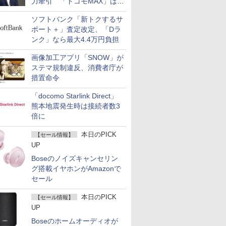
力牽引 「ドコモMAX」は
400万契約突破
ソフトバンク「新トクするサ
ポート＋」査定改定、「Dラ
ンク」なら最大4.4万円負担
画像加工アプリ「SNOW」が
ステマ規制違反、消費者庁が
措置命令
「docomo Starlink Direct」
熊本地震発生時は接続者数3
倍に
本日のPICK
【セール情報】
UP
Boseのノイズキャンセリン
グ搭載イヤホンがAmazonで
セール
本日のPICK
【セール情報】
UP
Boseのホームオーディオが