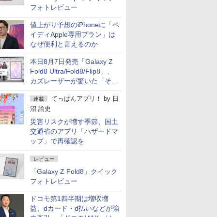
フォトレビュー
値上がり予想のiPhoneに「ペ
イディApple専用プラン」は
なぜ便利と言えるのか
本日8月7日発売「Galaxy Z
Fold8 Ultra/Fold8/Flip8」、
カズレーザーが驚いた「そば
屋のメニュー並みの薄さ」
てっぱんアプリ！
by
日
連載
沼 諭史
災害リスクが増す季節、国土
交通省のアプリ「ハザードマ
ップ」で再確認を
レビュー
「Galaxy Z Fold8」クイック
フォトレビュー
ドコモ第1四半期は増収増
益、dカード・d払いなどが強