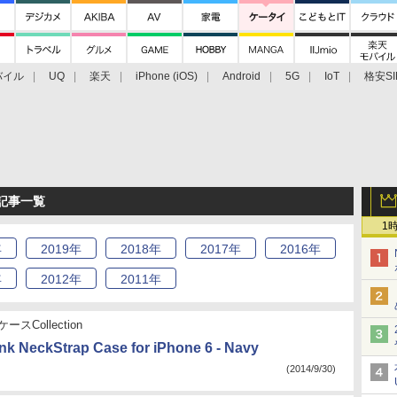
バイル
UQ
楽天
iPhone (iOS)
Android
5G
IoT
格安SI
アクセサリー
業界動向
法人向け
最新技術/その他
月 記事一覧
1
年
2019
年
2018
年
2017
年
2016
年
年
2012
年
2011
年
ースCollection
ink NeckStrap Case for iPhone 6 - Navy
(2014/9/30)