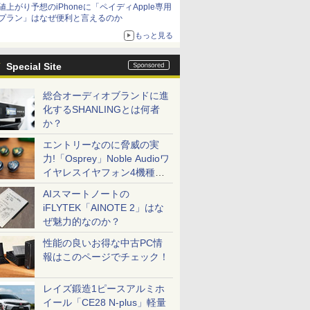
値上がり予想のiPhoneに「ペイディApple専用
プラン」はなぜ便利と言えるのか
もっと見る
Special Site
総合オーディオブランドに進
化するSHANLINGとは何者
か？
エントリーなのに脅威の実
力!「Osprey」Noble Audioワ
イヤレスイヤフォン4機種を
一気に聴く
AIスマートノートの
iFLYTEK「AINOTE 2」はな
ぜ魅力的なのか？
性能の良いお得な中古PC情
報はこのページでチェック！
レイズ鍛造1ピースアルミホ
イール「CE28 N-plus」軽量