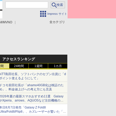
Impress サイト
全カテゴリ
M/MVNO
アクセスランキング
時間
24時間
1週間
1カ月
NTT島田社長、ソフトバンクのセブン出資に「d
ポイント使えるようにして」
ドコモ前田社長が「ahamo40GB化は検証のた
め」、料金値上げへの考え方にも言及
2026年夏の最新スマホおすすめ11選 Galaxy
やXperia、arrows、AQUOSなど注目機種の特
徴は
本日8月7日発売「Galaxy Z Fold8
Ultra/Fold8/Flip8」、カズレーザーが驚いた「そ
ば屋のメニュー並みの薄さ」