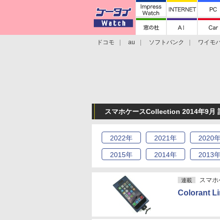
ドコモ
au
ソフトバンク
ワイモ
格安スマホ/SIMフリースマホ
周辺機器/
スマホケースCollection 2014年9
2022
年
2021
年
2020
2015
年
2014
年
2013
スマホケ
連載
Colorant L