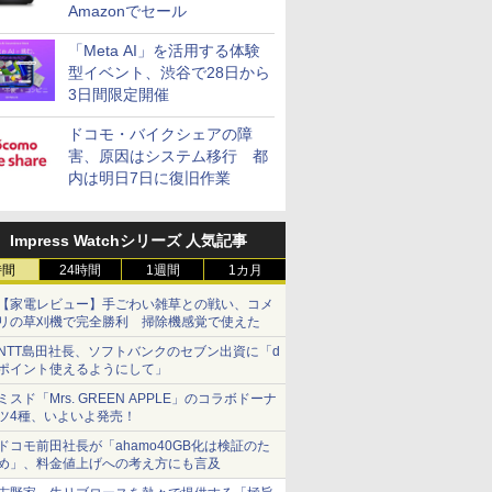
Amazonでセール
「Meta AI」を活用する体験
型イベント、渋谷で28日から
3日間限定開催
ドコモ・バイクシェアの障
害、原因はシステム移行 都
内は明日7日に復旧作業
Impress Watchシリーズ 人気記事
時間
24時間
1週間
1カ月
【家電レビュー】手ごわい雑草との戦い、コメ
リの草刈機で完全勝利 掃除機感覚で使えた
NTT島田社長、ソフトバンクのセブン出資に「d
ポイント使えるようにして」
ミスド「Mrs. GREEN APPLE」のコラボドーナ
ツ4種、いよいよ発売！
ドコモ前田社長が「ahamo40GB化は検証のた
め」、料金値上げへの考え方にも言及