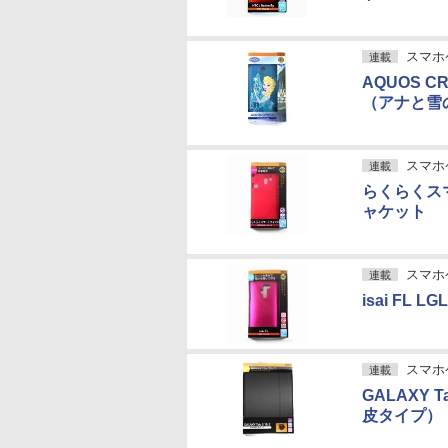
スマホケ
連載
AQUOS 
（アナと雪
スマホケ
連載
らくらくスマ
ャケット
スマホケ
連載
isai F
スマホケ
連載
GALAXY 
皮タイプ）