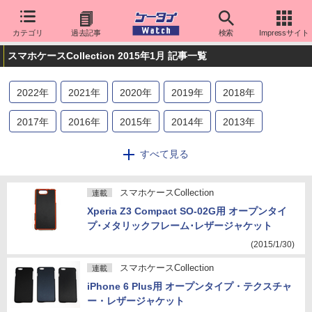
カテゴリ
過去記事
検索
Impressサイト
スマホケースCollection 2015年1月 記事一覧
2022
年
2021
年
2020
年
2019
年
2018
年
2017
年
2016
年
2015
年
2014
年
2013
年
2012
年
2011
年
すべて見る
スマホケースCollection
連載
Xperia Z3 Compact SO-02G用 オープンタイ
プ･メタリックフレーム･レザージャケット
(2015/1/30)
スマホケースCollection
連載
iPhone 6 Plus用 オープンタイプ・テクスチャ
ー・レザージャケット