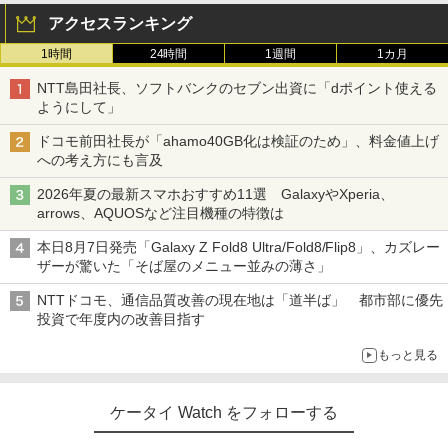
アクセスランキング
1時間
24時間
1週間
1カ月
NTT島田社長、ソフトバンクのセブン出資に「dポイント使える
ようにして」
ドコモ前田社長が「ahamo40GB化は検証のため」、料金値上げ
への考え方にも言及
2026年夏の最新スマホおすすめ11選 GalaxyやXperia、
arrows、AQUOSなど注目機種の特徴は
本日8月7日発売「Galaxy Z Fold8 Ultra/Fold8/Flip8」、カズレー
ザーが驚いた「そば屋のメニュー並みの薄さ」
NTTドコモ、通信品質改善の現在地は「道半ば」 都市部に優先
投資で年度内の改善目指す
もっと見る
ケータイ Watch をフォローする