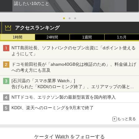
認したい10のこと
●
●
●
アクセスランキング
1時間
24時間
1週間
1カ月
NTT島田社長、ソフトバンクのセブン出資に「dポイント使える
ようにして」
ドコモ前田社長が「ahamo40GB化は検証のため」、料金値上げ
への考え方にも言及
[石川温の「スマホ業界 Watch」]
告げられた「KDDIのローミング終了」、エリアマップの落とし
穴と楽天モバイルの課題
NTTドコモ、エリクソン製の最新型装置を国内初導入
KDDI、楽天へのローミングを9月末で終了
もっと見る
ケータイ Watch をフォローする