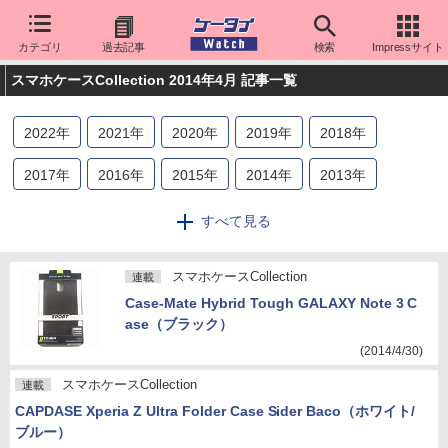
カテゴリ
過去記事
検索
Impressサイト
スマホケースCollection 2014年4月 記事一覧
2022
年
2021
年
2020
年
2019
年
2018
年
2017
年
2016
年
2015
年
2014
年
2013
年
2012
年
2011
年
すべて見る
スマホケースCollection
連載
Case-Mate Hybrid Tough GALAXY Note 3 C
ase（ブラック）
(2014/4/30)
スマホケースCollection
連載
CAPDASE Xperia Z Ultra Folder Case Sider Baco（ホワイト/
ブルー）