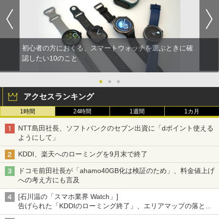
初心者の方におくる、スマートウォッチを選ぶときに確
認したい10のこと
●
●
●
アクセスランキング
1時間
24時間
1週間
1カ月
NTT島田社長、ソフトバンクのセブン出資に「dポイント使える
ようにして」
KDDI、楽天へのローミングを9月末で終了
ドコモ前田社長が「ahamo40GB化は検証のため」、料金値上げ
への考え方にも言及
[石川温の「スマホ業界 Watch」]
告げられた「KDDIのローミング終了」、エリアマップの落とし
穴と楽天モバイルの課題