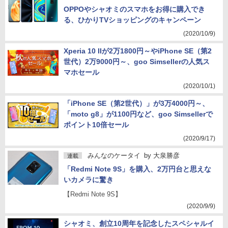
OPPOやシャオミのスマホをお得に購入でき
る、ひかりTVショッピングのキャンペーン
(2020/10/9)
Xperia 10 IIが2万1800円～やiPhone SE（第2
世代）2万9000円～、goo Simsellerの人気ス
マホセール
(2020/10/1)
「iPhone SE（第2世代）」が3万4000円～、
「moto g8」が1100円など、goo Simsellerで
ポイント10倍セール
(2020/9/17)
みんなのケータイ
by
大泉勝彦
連載
「Redmi Note 9S」を購入、2万円台と思えな
いカメラに驚き
【Redmi Note 9S】
(2020/9/9)
シャオミ、創立10周年を記念したスペシャルイ