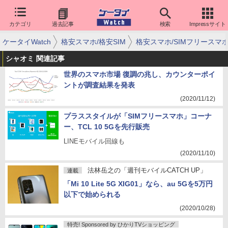
カテゴリ
過去記事
検索
Impressサイト
ケータイWatch
格安スマホ/格安SIM
格安スマホ/SIMフリースマ
シャオミ 関連記事
世界のスマホ市場 復調の兆し、カウンターポイ
ントが調査結果を発表
(2020/11/12)
プラススタイルが「SIMフリースマホ」コーナ
ー、TCL 10 5Gを先行販売
LINEモバイル回線も
(2020/11/10)
法林岳之の「週刊モバイルCATCH UP」
連載
「Mi 10 Lite 5G XIG01」なら、au 5Gを5万円
以下で始められる
(2020/10/28)
特売! Sponsored by ひかりTVショッピング