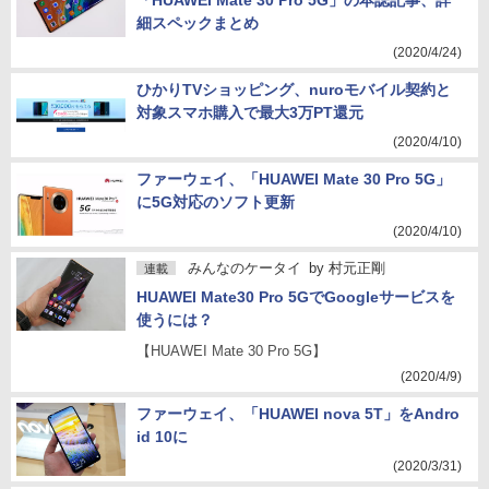
「HUAWEI Mate 30 Pro 5G」の本誌記事、詳
細スペックまとめ
(2020/4/24)
ひかりTVショッピング、nuroモバイル契約と
対象スマホ購入で最大3万PT還元
(2020/4/10)
ファーウェイ、「HUAWEI Mate 30 Pro 5G」
に5G対応のソフト更新
(2020/4/10)
みんなのケータイ
by
村元正剛
連載
HUAWEI Mate30 Pro 5GでGoogleサービスを
使うには？
【HUAWEI Mate 30 Pro 5G】
(2020/4/9)
ファーウェイ、「HUAWEI nova 5T」をAndro
id 10に
(2020/3/31)