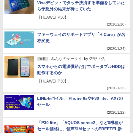
Visaデビットでタッチ決済する準備をしていた
ら予想外の結末が待っていた
【HUAWEI P30】
(2020/2/20)
ファーウェイのサポートアプリ「HiCare」が名
称変更
(2020/1/24)
みんなのケータイ
by
佐野正弘
連載
スマホからの電源供給だけでポータブルHDDは
動作するのか
【HUAWEI P30】
(2020/1/23)
LINEモバイル、iPhone 6sやP30 lite、AX7の
セール
(2020/1/22)
「P30 lite」「AQUOS sense2」など6機種が
セール価格に、音声SIMセットのFREETEL新