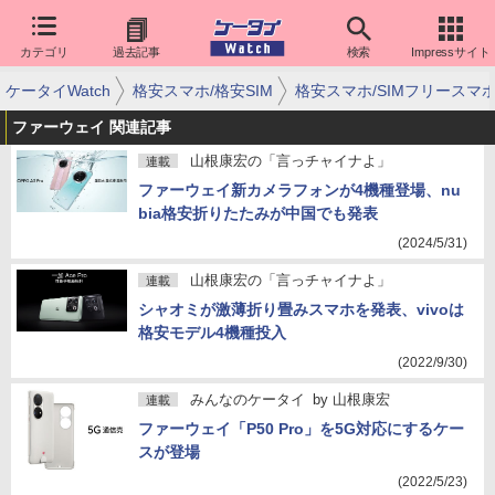
カテゴリ
過去記事
検索
Impressサイト
ケータイWatch
格安スマホ/格安SIM
格安スマホ/SIMフリースマ
ファーウェイ 関連記事
山根康宏の「言っチャイナよ」
連載
ファーウェイ新カメラフォンが4機種登場、nu
bia格安折りたたみが中国でも発表
(2024/5/31)
山根康宏の「言っチャイナよ」
連載
シャオミが激薄折り畳みスマホを発表、vivoは
格安モデル4機種投入
(2022/9/30)
みんなのケータイ
by
山根康宏
連載
ファーウェイ「P50 Pro」を5G対応にするケー
スが登場
(2022/5/23)