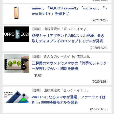
mineo、「AQUOS sense3」「moto g8」「n
ova lite 3＋」を値下げ
(2021/1/27)
山根康宏の「言っチャイナよ」
連載
格安キャリアブランドの5Gスマホ登場、巻き
取りディスプレイのコンセプトモデルが発表
(2020/12/23)
みんなのケータイ
by
佐野正弘
連載
三脚用のマウントでスマホの「片手でシャッタ
ーが押しづらい」問題を解決
【P30】
(2020/12/8)
山根康宏の「言っチャイナよ」
連載
2in1 PCになるスマホが登場、ファーウェイは
Kirin 9000搭載モデルを発表
(2020/11/19)