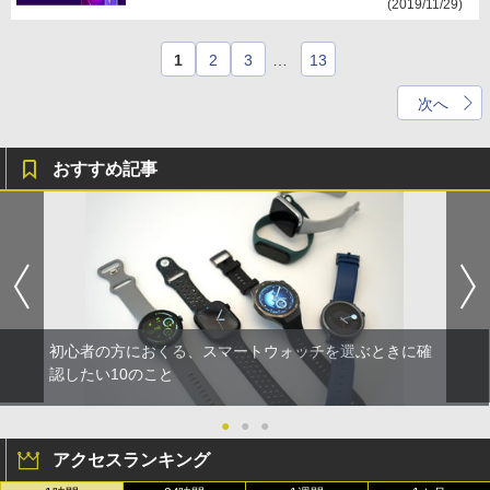
(2019/11/29)
1
2
3
…
13
次へ
おすすめ記事
初心者の方におくる、スマートウォッチを選ぶときに確
認したい10のこと
●
●
●
アクセスランキング