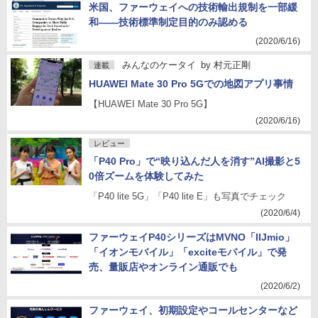
米国、ファーウェイへの技術輸出規制を一部緩
和――技術標準制定目的のみ認める
(2020/6/16)
みんなのケータイ
by
村元正剛
連載
HUAWEI Mate 30 Pro 5Gでの地図アプリ事情
【HUAWEI Mate 30 Pro 5G】
(2020/6/16)
レビュー
「P40 Pro」で“映り込んだ人を消す”AI撮影と5
0倍ズームを体験してみた
「P40 lite 5G」「P40 lite E」も写真でチェック
(2020/6/4)
ファーウェイP40シリーズはMVNO「IIJmio」
「イオンモバイル」「exciteモバイル」で発
売、量販店やオンライン通販でも
(2020/6/2)
ファーウェイ、初期設定やコールセンターなど