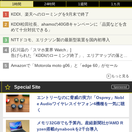
1時間
24時間
1週間
1カ月
KDDI、楽天へのローミングを9月末で終了
KDDI松田社長、ahamoの40GBキャンペーンに「品質などを含
めて十分対抗できる」
NTTドコモ、エリクソン製の最新型装置を国内初導入
[石川温の「スマホ業界 Watch」]
告げられた「KDDIのローミング終了」、エリアマップの落とし
穴と楽天モバイルの課題
Amazonで「Motorola moto g06」と「edge 60」がセール
もっと見る
Special Site
エントリーなのに脅威の実力!「Osprey」Nobl
e Audioワイヤレスイヤフォン4機種を一気に聴
く
メモリ32GBでも予算内。産経新聞社がAMD R
yzen搭載dynabookを2千台導入