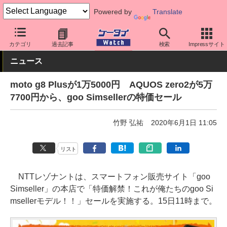
Powered by
Translate
ケータイ Watch
格安スマホ/格安SIM
格安SIM/MVNO
OCN
カテゴリ
過去記事
検索
Impressサイト
ニュース
moto g8 Plusが1万5000円 AQUOS zero2が5万
7700円から、goo Simsellerの特価セール
竹野 弘祐
2020年6月1日 11:05
リスト
NTTレゾナントは、スマートフォン販売サイト「goo
Simseller」の本店で「特価解禁！これが俺たちのgoo Si
msellerモデル！！」セールを実施する。15日11時まで。