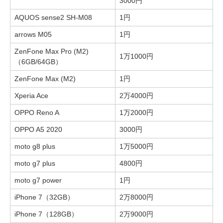
3000円
AQUOS sense2 SH-M08
1円
arrows M05
1円
ZenFone Max Pro (M2)
1万1000円
（6GB/64GB）
ZenFone Max (M2)
1円
Xperia Ace
2万4000円
OPPO Reno A
1万2000円
OPPO A5 2020
3000円
moto g8 plus
1万5000円
moto g7 plus
4800円
moto g7 power
1円
iPhone 7（32GB）
2万8000円
iPhone 7（128GB）
2万9000円