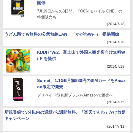
開催
7月19日からの3日間、「OCN モバイル ONE」の
特価販売も
(2014/7/18)
うどん県でも無料の公衆無線LAN、「かがわWi-Fi」提供開始
(2014/7/18)
KDDIとWi2、富士山で外国人観光客向け無料W
i-Fiを提供
(2014/7/18)
So-net、1.1GB月額880円のSIMカードをAmaz
on限定で発売
プリペイド型も新プランをAmazonで販売へ
(2014/7/15)
新規登録で3分以内の通話が1週間無料、「楽天でんわ」かけ放題
キャンペーン
(2014/7/11)