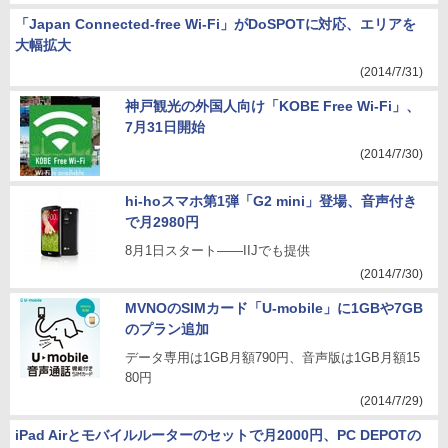
「Japan Connected-free Wi-Fi」がDoSPOTに対応、エリアを
大幅拡大
(2014/7/31)
神戸観光の外国人向け「KOBE Free Wi-Fi」、
7月31日開始
(2014/7/30)
hi-hoスマホ第1弾「G2 mini」登場、音声付き
で月2980円
8月1日スタート――IIJでも提供
(2014/7/30)
MVNOのSIMカード「U-mobile」に1GBや7GB
のプラン追加
データ専用は1GB月額790円、音声版は1GB月額15
80円
(2014/7/29)
iPad Airとモバイルルーターのセットで月2000円、PC DEPOTの