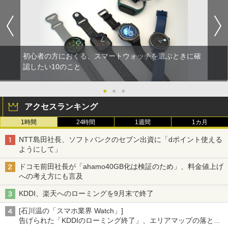
初心者の方におくる、スマートウォッチを選ぶときに確
認したい10のこと
●
●
●
アクセスランキング
1時間
24時間
1週間
1カ月
NTT島田社長、ソフトバンクのセブン出資に「dポイント使える
ようにして」
ドコモ前田社長が「ahamo40GB化は検証のため」、料金値上げ
への考え方にも言及
KDDI、楽天へのローミングを9月末で終了
[石川温の「スマホ業界 Watch」]
告げられた「KDDIのローミング終了」、エリアマップの落とし