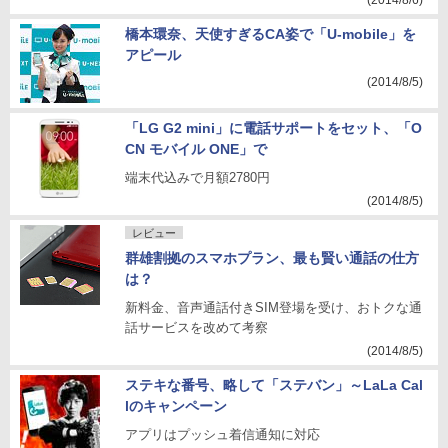
(2014/8/6)
橋本環奈、天使すぎるCA姿で「U-mobile」を
アピール
(2014/8/5)
「LG G2 mini」に電話サポートをセット、「O
CN モバイル ONE」で
端末代込みで月額2780円
(2014/8/5)
レビュー
群雄割拠のスマホプラン、最も賢い通話の仕方
は？
新料金、音声通話付きSIM登場を受け、おトクな通
話サービスを改めて考察
(2014/8/5)
ステキな番号、略して「ステバン」～LaLa Cal
lのキャンペーン
アプリはプッシュ着信通知に対応