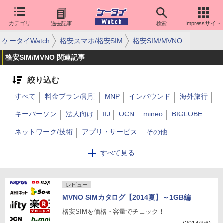
カテゴリ
過去記事
検索
Impressサイト
ケータイWatch
格安スマホ/格安SIM
格安SIM/MVNO
格安SIM/MVNO 関連記事
絞り込む
すべて
料金プラン/割引
MNP
インバウンド
海外旅行
キーパーソン
法人向け
IIJ
OCN
mineo
BIGLOBE
ネットワーク/技術
アプリ・サービス
その他
楽天モバイル
DMM mobile
FREETEL
LINEモバイル
すべて見る
エキサイトモバイル
DTI SIM
J:COM
HISモバイル
BIC SIM
レビュー
MVNO SIMカタログ【2014夏】～1GB編
格安SIMを価格・容量でチェック！