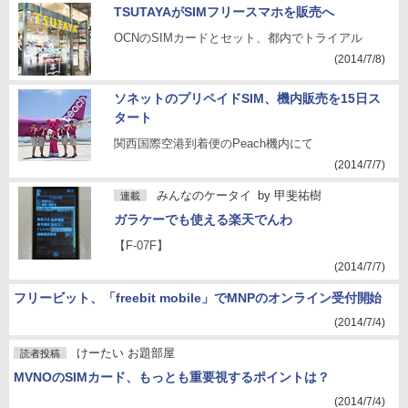
TSUTAYAがSIMフリースマホを販売へ
OCNのSIMカードとセット、都内でトライアル
(2014/7/8)
ソネットのプリペイドSIM、機内販売を15日ス
タート
関西国際空港到着便のPeach機内にて
(2014/7/7)
みんなのケータイ
by
甲斐祐樹
連載
ガラケーでも使える楽天でんわ
【F-07F】
(2014/7/7)
フリービット、「freebit mobile」でMNPのオンライン受付開始
(2014/7/4)
けーたい お題部屋
読者投稿
MVNOのSIMカード、もっとも重要視するポイントは？
(2014/7/4)