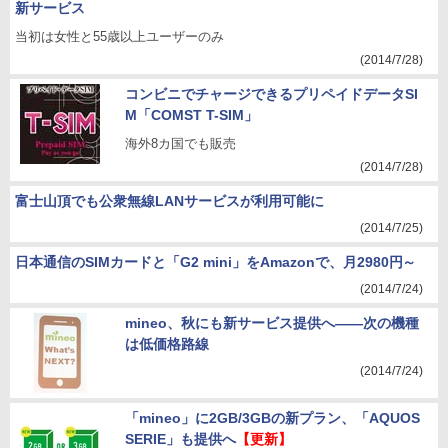
新サービス
当初は女性と55歳以上ユーザーのみ
(2014/7/28)
コンビニでチャージできるプリペイドデータSI
M「COMST T-SIM」
海外8カ国でも販売
(2014/7/28)
富士山頂でも公衆無線LANサービスが利用可能に
(2014/7/25)
日本通信のSIMカードと「G2 mini」をAmazonで、月2980円～
(2014/7/24)
mineo、秋にも新サービス提供へ――次の機種
は低価格路線
(2014/7/24)
「mineo」に2GB/3GBの新プラン、「AQUOS
SERIE」も提供へ
【更新】