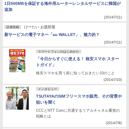
1日500MBを保証する海外用ルーターレンタルサービスに韓国が
追加
(2014/7/11)
けーたい お題部屋
読者投稿
新サービスの電子マネー「au WALLET」、魅力的？
(2014/7/11)
スマートフォンのはじめかた
「今日からすぐに使える！ 格安スマホ スター
トガイド」
格安スマホを買う前に知っておきたい10のこと
(2014/7/10)
インタビュー
TSUTAYAのSIMフリースマホ販売、その背景や
狙いを聞く
CCCとNTT Comに共通するリアルチャネル重視の
戦略とは
(2014/7/8)