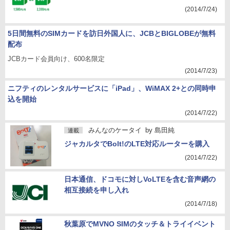
(2014/7/24)
5日間無料のSIMカードを訪日外国人に、JCBとBIGLOBEが無料
配布
JCBカード会員向け、600名限定
(2014/7/23)
ニフティのレンタルサービスに「iPad」、WiMAX 2+との同時申
込を開始
(2014/7/22)
みんなのケータイ
by
島田純
連載
ジャカルタでBolt!のLTE対応ルーターを購入
(2014/7/22)
日本通信、ドコモに対しVoLTEを含む音声網の
相互接続を申し入れ
(2014/7/18)
秋葉原でMVNO SIMのタッチ＆トライイベント