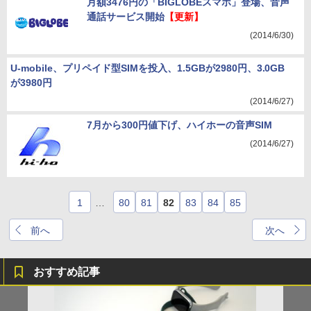
月額3476円の「BIGLOBEスマホ」登場、音声
通話サービス開始
【更新】
(2014/6/30)
U-mobile、プリペイド型SIMを投入、1.5GBが2980円、3.0GB
が3980円
(2014/6/27)
7月から300円値下げ、ハイホーの音声SIM
(2014/6/27)
1
…
80
81
82
83
84
85
前へ
次へ
おすすめ記事