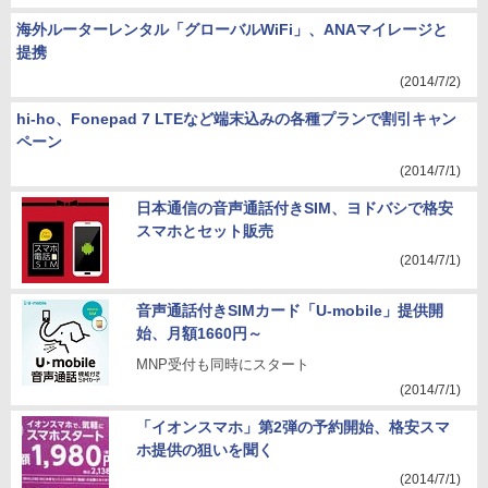
海外ルーターレンタル「グローバルWiFi」、ANAマイレージと
提携
(2014/7/2)
hi-ho、Fonepad 7 LTEなど端末込みの各種プランで割引キャン
ペーン
(2014/7/1)
日本通信の音声通話付きSIM、ヨドバシで格安
スマホとセット販売
(2014/7/1)
音声通話付きSIMカード「U-mobile」提供開
始、月額1660円～
MNP受付も同時にスタート
(2014/7/1)
「イオンスマホ」第2弾の予約開始、格安スマ
ホ提供の狙いを聞く
(2014/7/1)