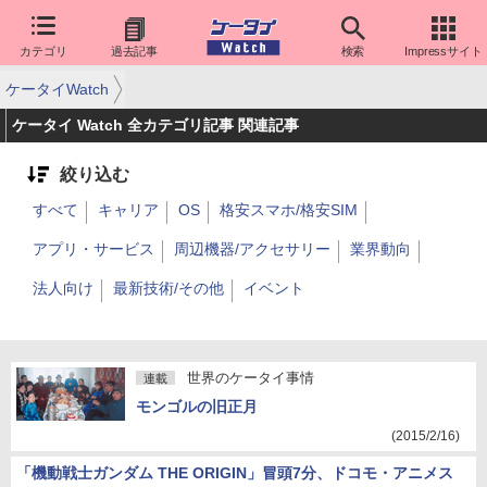
カテゴリ
過去記事
検索
Impressサイト
ケータイWatch
ケータイ Watch 全カテゴリ記事 関連記事
絞り込む
すべて
キャリア
OS
格安スマホ/格安SIM
アプリ・サービス
周辺機器/アクセサリー
業界動向
法人向け
最新技術/その他
イベント
世界のケータイ事情
連載
モンゴルの旧正月
(2015/2/16)
「機動戦士ガンダム THE ORIGIN」冒頭7分、ドコモ・アニメス