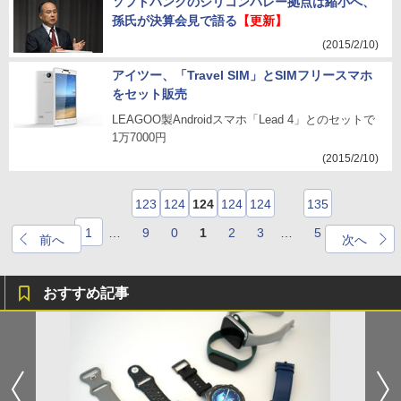
ソフトバンクのシリコンバレー拠点は縮小へ、
孫氏が決算会見で語る
【更新】
(2015/2/10)
アイツー、「Travel SIM」とSIMフリースマホ
をセット販売
LEAGOO製Androidスマホ「Lead 4」とのセットで
1万7000円
(2015/2/10)
123
124
124
124
124
135
1
…
9
0
1
2
3
…
5
前へ
次へ
おすすめ記事