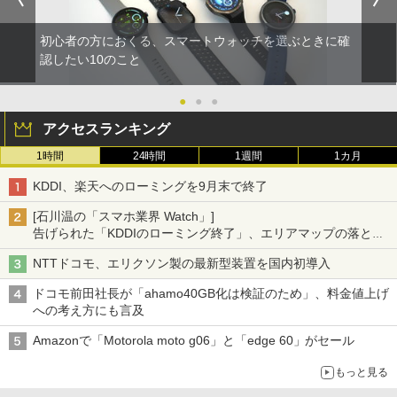
初心者の方におくる、スマートウォッチを選ぶときに確
認したい10のこと
●
●
●
アクセスランキング
1時間
24時間
1週間
1カ月
KDDI、楽天へのローミングを9月末で終了
[石川温の「スマホ業界 Watch」]
告げられた「KDDIのローミング終了」、エリアマップの落とし
穴と楽天モバイルの課題
NTTドコモ、エリクソン製の最新型装置を国内初導入
ドコモ前田社長が「ahamo40GB化は検証のため」、料金値上げ
への考え方にも言及
Amazonで「Motorola moto g06」と「edge 60」がセール
もっと見る