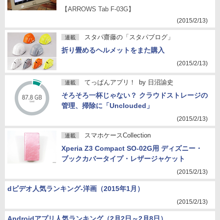
【ARROWS Tab F-03G】
(2015/2/13)
スタパ齋藤の「スタパブログ」
連載
折り畳めるヘルメットをまた購入
(2015/2/13)
てっぱんアプリ！
by
日沼諭史
連載
そろそろ一杯じゃない？ クラウドストレージの
管理、掃除に「Unclouded」
(2015/2/13)
スマホケースCollection
連載
Xperia Z3 Compact SO-02G用 ディズニー・
ブックカバータイプ・レザージャケット
(2015/2/13)
dビデオ人気ランキング-洋画（2015年1月）
(2015/2/13)
Androidアプリ人気ランキング（2月2日～2月8日）