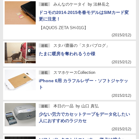
みんなのケータイ
by
法林岳之
連載
ドコモの2014-2015冬春モデルはSIMカード変
更に注意！
【AQUOS ZETA SH-01G】
(2015/2/12)
スタパ齋藤の「スタパブログ」
連載
たまに暖房を奪われるうか様
(2015/2/12)
スマホケースCollection
連載
iPhone 6用 カラフルレザー・ソフトジャケッ
ト
(2015/2/12)
本日の一品
by
山口 真弘
連載
少ない労力でカセットテープをデータ化したい
人におすすめのラジカセ
(2015/2/12)