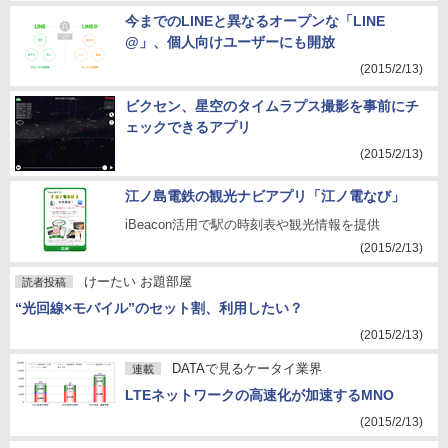
今までのLINEと異なるオープンな「LINE
@」、個人向けユーザーにも開放
(2015/2/13)
ビクセン、星空のタイムラプス撮影を事前にチ
ェックできるアプリ
(2015/2/13)
江ノ島電鉄の観光ナビアプリ「江ノ電なび」
iBeacon活用で駅の時刻表や観光情報を提供
(2015/2/13)
けーたい お題部屋
読者投稿
“光回線×モバイル”のセット割、利用したい？
(2015/2/13)
DATAで見るケータイ業界
連載
LTEネットワークの高速化が加速するMNO
(2015/2/13)