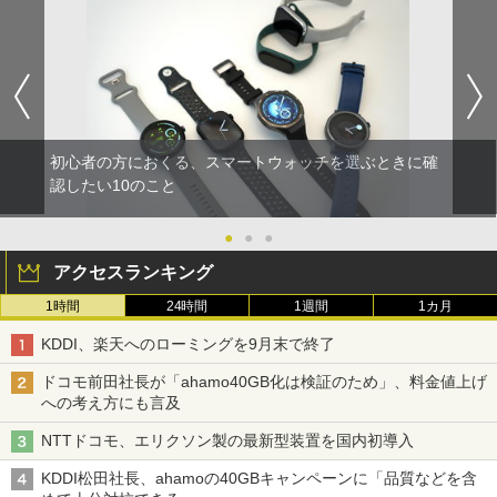
初心者の方におくる、スマートウォッチを選ぶときに確
認したい10のこと
●
●
●
アクセスランキング
1時間
24時間
1週間
1カ月
KDDI、楽天へのローミングを9月末で終了
ドコモ前田社長が「ahamo40GB化は検証のため」、料金値上げ
への考え方にも言及
NTTドコモ、エリクソン製の最新型装置を国内初導入
KDDI松田社長、ahamoの40GBキャンペーンに「品質などを含