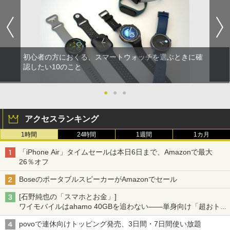
初心者の方におくる、スマートウォッチを選ぶときに確
認したい10のこと
●
●
●
アクセスランキング
1時間
24時間
1週間
1カ月
「iPhone Air」タイムセールは本日6日まで、Amazonで最大
26％オフ
BoseのポータブルスピーカーがAmazonでセール
[石野純也の「スマホとお金」]
ワイモバイルはahamo 40GBを追わない――単身向け「超おトク
割」の安さと1年限定の注意点
povoで連休向けトッピング発売、3日間・7日間使い放題