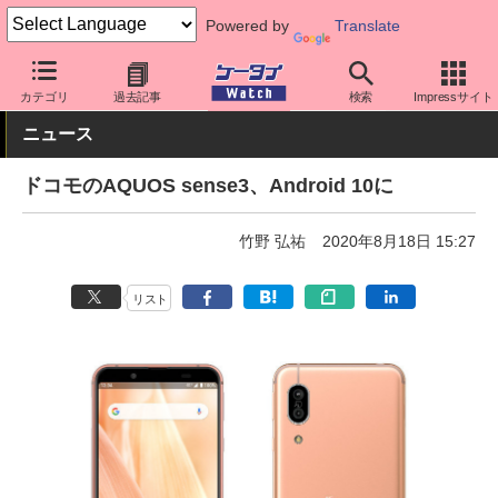
Powered by
Translate
ケータイ Watch
キャリア
ドコモ
ソフト更新
カテゴリ
過去記事
検索
Impressサイト
ニュース
ドコモのAQUOS sense3、Android 10に
竹野 弘祐
2020年8月18日 15:27
リスト