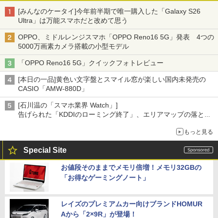
[みんなのケータイ]今年前半期で唯一購入した「Galaxy S26
Ultra」は万能スマホだと改めて思う
OPPO、ミドルレンジスマホ「OPPO Reno16 5G」発表 4つの
5000万画素カメラ搭載の小型モデル
「OPPO Reno16 5G」クイックフォトレビュー
[本日の一品]黄色い文字盤とスマイル窓が楽しい国内未発売の
CASIO「AMW-880D」
[石川温の「スマホ業界 Watch」]
告げられた「KDDIのローミング終了」、エリアマップの落とし
穴と楽天モバイルの課題
もっと見る
Special Site
お値段そのままでメモリ倍増！メモリ32GBの
「お得なゲーミングノート」
レイズのプレミアムカー向けブランドHOMUR
Aから「2×9R」が登場！