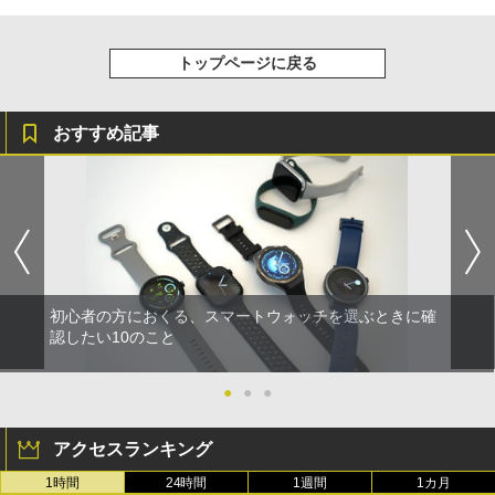
トップページに戻る
おすすめ記事
初心者の方におくる、スマートウォッチを選ぶときに確
認したい10のこと
●
●
●
アクセスランキング
1時間
24時間
1週間
1カ月