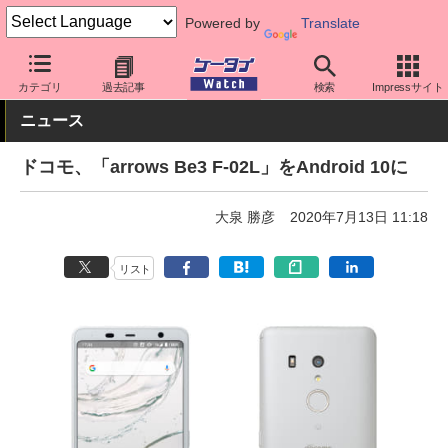
Powered by
Translate
ケータイ Watch
キャリア
ドコモ
ソフト更新
カテゴリ
過去記事
検索
Impressサイト
ニュース
ドコモ、「arrows Be3 F-02L」をAndroid 10に
大泉 勝彦
2020年7月13日 11:18
リスト