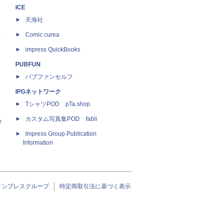
ICE
天海社
ス
Comic curea
impress QuickBooks
PUBFUN
パブファンセルフ
IPGネットワーク
TシャツPOD pTa.shop
カスタム写真集POD fabli
e
Impress Group Publication
Information
インプレスグループ
特定商取引法に基づく表示