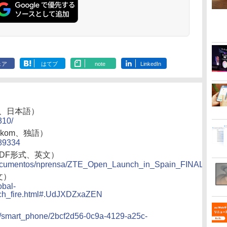
ェア
はてブ
note
LinkedIn
an、日本語）
310/
lekom、独語）
189334
、PDF形式、英文）
om/documentos/nprensa/ZTE_Open_Launch_in_Spain_FINAL.pdf
英文）
obal-
uch_fire.html#.UdJXDZxaZEN
t/smart_phone/2bcf2d56-0c9a-4129-a25c-