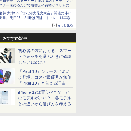
本日発売「スヌーピー」圧縮収納ポーチ。ファ
スナー閉めるだけで着替えや荷物がスリムにま
とまる
名神 大津SA「びわ湖大花火大会」開催に伴い
閉鎖。明日15～21時は店舗・トイレ・駐車場の
利用不可
もっと見る
おすすめ記事
初心者の方におくる、スマー
トウォッチを選ぶときに確認
したい10のこと
「Pixel 10」シリーズいよい
よ登場、コスパ最優秀が無印
「Pixel 10」と言える理由
iPhone 17は買うべき？ ど
のモデルがいい？ 各モデル
との違いから選び方を考える