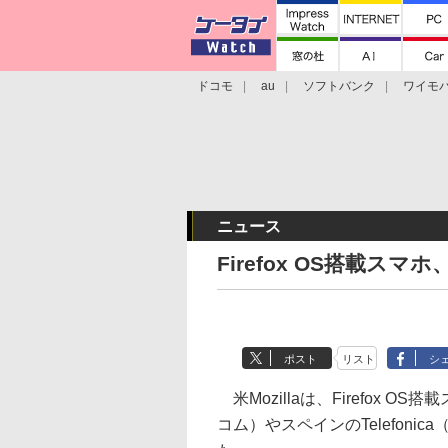
ドコモ
au
ソフトバンク
ワイモ
格安スマホ/SIMフリースマホ
周辺機器/
ニュース
Firefox OS搭載ス
ポスト
リスト
シ
米Mozillaは、Firefox OS
コム）やスペインのTelefon