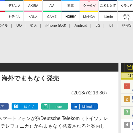
バイル
UQ
楽天
iPhone (iOS)
Android
5G
IoT
格安SI
アクセサリー
業界動向
法人向け
最新技術/その他
1
マホ、海外でまもなく発売
（2013/7/2 13:36）
ェア
はてブ
note
LinkedIn
搭載スマートフォンが独Deutsche Telekom（ドイツテレ
ica（テレフォニカ）からまもなく発表されると案内し