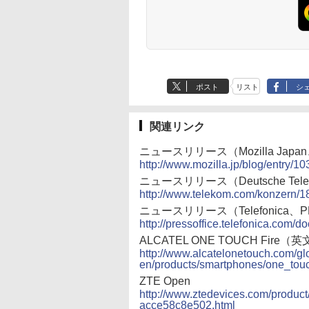
ポスト
リスト
シ
関連リンク
ニュースリリース（Mozilla Jap
http://www.mozilla.jp/blog/entry/10
ニュースリリース（Deutsche Te
http://www.telekom.com/konzern/
ニュースリリース（Telefonica
http://pressoffice.telefonica.c
ALCATEL ONE TOUCH Fire（
http://www.alcatelonetouch.com/gl
en/products/smartphones/one_to
ZTE Open
http://www.ztedevices.com/produc
acce58c8e502.html