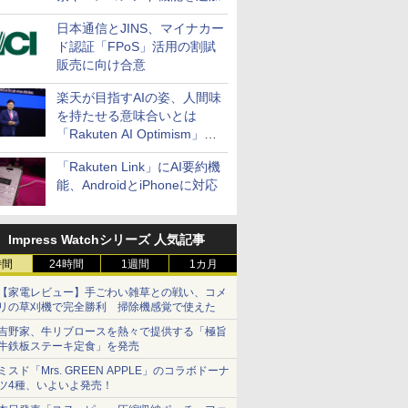
日本通信とJINS、マイナカー
ド認証「FPoS」活用の割賦
販売に向け合意
楽天が目指すAIの姿、人間味
を持たせる意味合いとは
「Rakuten AI Optimism」三
木谷氏の基調講演
「Rakuten Link」にAI要約機
能、AndroidとiPhoneに対応
Impress Watchシリーズ 人気記事
時間
24時間
1週間
1カ月
【家電レビュー】手ごわい雑草との戦い、コメ
リの草刈機で完全勝利 掃除機感覚で使えた
吉野家、牛リブロースを熱々で提供する「極旨
牛鉄板ステーキ定食」を発売
ミスド「Mrs. GREEN APPLE」のコラボドーナ
ツ4種、いよいよ発売！