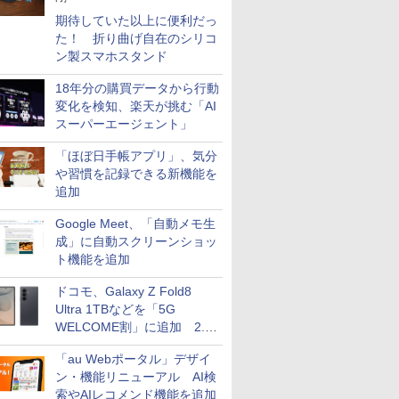
期待していた以上に便利だっ
た！ 折り曲げ自在のシリコ
ン製スマホスタンド
18年分の購買データから行動
変化を検知、楽天が挑む「AI
スーパーエージェント」
「ほぼ日手帳アプリ」、気分
や習慣を記録できる新機能を
追加
Google Meet、「自動メモ生
成」に自動スクリーンショッ
ト機能を追加
ドコモ、Galaxy Z Fold8
Ultra 1TBなどを「5G
WELCOME割」に追加 2.2
万円引き
「au Webポータル」デザイ
ン・機能リニューアル AI検
索やAIレコメンド機能を追加