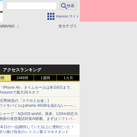
Impress サイト
全カテゴリ
M/MVNO
アクセスランキング
時間
24時間
1週間
1カ月
「iPhone Air」タイムセールは本日6日まで、
Amazonで最大26％オフ
[石野純也の「スマホとお金」]
ワイモバイルはahamo 40GBを追わない――単
身向け「超おトク割」の安さと1年限定の注意
シャープ「AQUOS wish6」発表、120Hz対応大
点
画面や迷惑電話対策AI搭載、まずはソフトバン
クの法人向け
[本日の一品]期待していた以上に便利だった！
折り曲げ自在のシリコン製スマホスタンド