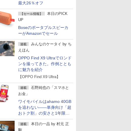
最大26％オフ
本日のPICK
【セール情報】
UP
Boseのポータブルスピーカ
ーがAmazonでセール
みんなのケータイ
by
ち
連載
えほん
OPPO Find X9 Ultraでロンド
ンを撮ってきた。作例ととも
に魅力を紹介
【OPPO Find X9 Ultra】
石野純也の「スマホと
連載
お金」
ワイモバイルはahamo 40GB
を追わない――単身向け「超
おトク割」の安さと1年限定
の注意点
本日の一品
by
村元 正
連載
剛