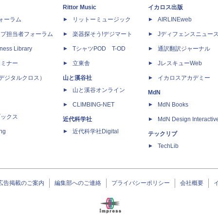
Rittor Music
イカロス出版
dフォーラム
リットーミュージック
AIRLINEweb
ップ担当者フォーラム
楽器探そう!デジマート
Jディフェンスニュー
ness Library
TシャツPOD T-OD
通訳翻訳ジャーナル
セミナー
立東舎
JレスキューWeb
 X（デジタルクロス）
山と溪谷社
イカロスアカデミー
山と溪谷オンライン
MdN
CLIMBING-NET
MdN Books
ブックス
近代科学社
MdN Design Interactiv
ing
近代科学社Digital
テックリブ
TechLib
広告掲載のご案内
編集部へのご連絡
プライバシーポリシー
会社概要