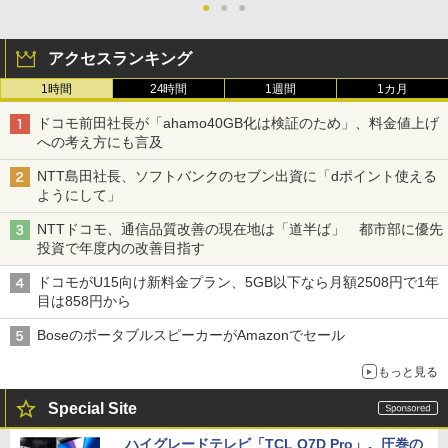
●
●
●
アクセスランキング
1時間
24時間
1週間
1カ月
ドコモ前田社長が「ahamo40GB化は検証のため」、料金値上げ
への考え方にも言及
NTT島田社長、ソフトバンクのセブン出資に「dポイント使える
ようにして」
NTTドコモ、通信品質改善の現在地は「道半ば」 都市部に優先
投資で年度内の改善目指す
ドコモがU15向け新料金プラン、5GB以下なら月額2508円で1年
目は858円から
BoseのポータブルスピーカーがAmazonでセール
もっと見る
Special Site
ハイグレードテレビ「TCL Q7D Pro」。圧巻の