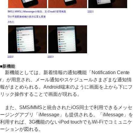
SMSとMMSにiMessengerが統合。文
iCloudの管理画面
設定1
字の予測変換候補の表示位置も変更
された
設定2
設定3
■
新機能
新機能としては、新着情報の通知機能「Notification Cente
r」が用意され、メール通知やスケジュールさまざまな通知情
報がまとめられる。Android端末のように画面を上から下にフ
リック操作することで画面が現れる。
また、SMS/MMSと統合されたiOS同士で利用できるメッセ
ージングアプリ「iMessage」も提供される。「iMessage」を
利用すれば、3G機能のないiPod touchでもWi-Fiでコミュニケ
ーションが図れる。