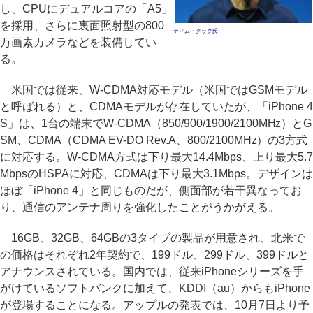
し、CPUにデュアルコアの「A5」
を採用、さらに裏面照射型の800
ティム・クック氏
万画素カメラなどを装備してい
る。
米国では従来、W-CDMA対応モデル（米国ではGSMモデル
と呼ばれる）と、CDMAモデルが存在していたが、「iPhone 4
S」は、1台の端末でW-CDMA（850/900/1900/2100MHz）とG
SM、CDMA（CDMA EV-DO Rev.A、800/2100MHz）の3方式
に対応する。W-CDMA方式は下り最大14.4Mbps、上り最大5.7
MbpsのHSPAに対応、CDMAは下り最大3.1Mbps。デザインは
ほぼ「iPhone 4」と同じものだが、側面部が若干異なってお
り、通信のアンテナ周りを強化したことがうかがえる。
16GB、32GB、64GBの3タイプの製品が用意され、北米で
の価格はそれぞれ2年契約で、199ドル、299ドル、399ドルと
アナウンスされている。国内では、従来iPhoneシリーズを手
がけているソフトバンクに加えて、KDDI（au）からもiPhone
が登場することになる。アップルの発表では、10月7日より予