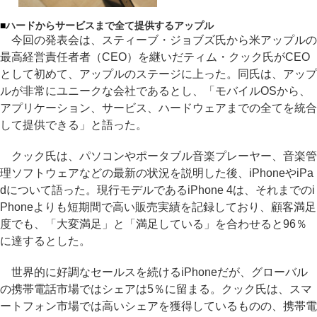
■
ハードからサービスまで全て提供するアップル
今回の発表会は、スティーブ・ジョブズ氏から米アップルの
最高経営責任者者（CEO）を継いだティム・クック氏がCEO
として初めて、アップルのステージに上った。同氏は、アップ
ルが非常にユニークな会社であるとし、「モバイルOSから、
アプリケーション、サービス、ハードウェアまでの全てを統合
して提供できる」と語った。
クック氏は、パソコンやポータブル音楽プレーヤー、音楽管
理ソフトウェアなどの最新の状況を説明した後、iPhoneやiPa
dについて語った。現行モデルであるiPhone 4は、それまでのi
Phoneよりも短期間で高い販売実績を記録しており、顧客満足
度でも、「大変満足」と「満足している」を合わせると96％
に達するとした。
世界的に好調なセールスを続けるiPhoneだが、グローバル
の携帯電話市場ではシェアは5％に留まる。クック氏は、スマ
ートフォン市場では高いシェアを獲得しているものの、携帯電