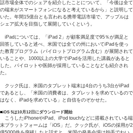
話市場全体でのシェアを紹介したことについて、「今後は全て
の端末がスマートフォンになると考えているから」と説明して
いた。年間15億台とも言われる携帯電話市場で、アップルは
シェア拡大を目指して展開していくという。
iPadについては、「iPad 2」が顧客満足度で95％が満足と
回答していると述べ、米国では全ての州においてiPadを使っ
た教育プログラム（パイロットプログラム含む）が展開されて
いることや、1000以上の大学でiPadを活用した講義があると
した。パイロットや医師が採用していることなども紹介され
た。
クック氏は、米国のタブレット端末は4台のうち3台がiPad
であるとし、「米国の消費者は、タブレットを求めているので
はなく、iPadを求めている」と自信をのぞかせた。
■
iOS 5は10月12日にダウンロード開始
こうしたiPhoneやiPad、iPod touchなどに搭載されている端
末プラットフォームは「iOS」だ。クック氏が、iOSの採用が2
億5000件を突破したと話すと、米国の発表会場は拍手でわい