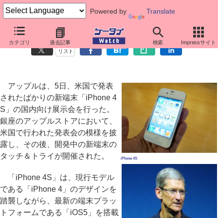
Powered by
Translate
国内初お披露目の「iPhone 4S」、iOS 5の新機能など紹介
カテゴリ
過去記事
検索
Impressサイト
リスト
アップルは、5日、米国で発表
されたばかりの新端末「iPhone 4
S」の国内向け展示会を行った。
銀座のアップルストアにおいて、
米国で行われた発表会の模様を披
露し、その後、開発中の新端末の
タッチ＆トライが開催された。
iPhone 4S
「iPhone 4S」は、現行モデル
である「iPhone 4」のデザインを
踏襲しながら、最新の端末プラッ
トフォームである「iOS5」を搭載