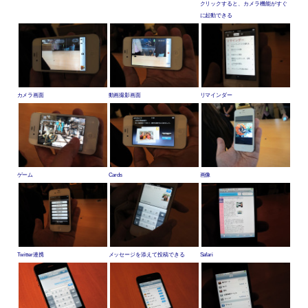
クリックすると、カメラ機能がすぐ
に起動できる
カメラ画面
動画撮影画面
リマインダー
ゲーム
Cards
画像
Twitter連携
メッセージを添えて投稿できる
Safari