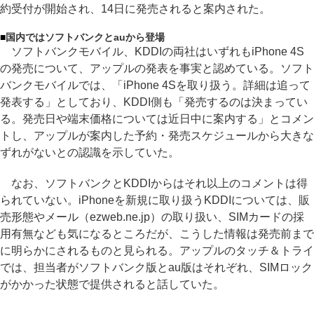
約受付が開始され、14日に発売されると案内された。
■
国内ではソフトバンクとauから登場
ソフトバンクモバイル、KDDIの両社はいずれもiPhone 4S
の発売について、アップルの発表を事実と認めている。ソフト
バンクモバイルでは、「iPhone 4Sを取り扱う。詳細は追って
発表する」としており、KDDI側も「発売するのは決まってい
る。発売日や端末価格については近日中に案内する」とコメン
トし、アップルが案内した予約・発売スケジュールから大きな
ずれがないとの認識を示していた。
なお、ソフトバンクとKDDIからはそれ以上のコメントは得
られていない。iPhoneを新規に取り扱うKDDIについては、販
売形態やメール（ezweb.ne.jp）の取り扱い、SIMカードの採
用有無なども気になるところだが、こうした情報は発売前まで
に明らかにされるものと見られる。アップルのタッチ＆トライ
では、担当者がソフトバンク版とau版はそれぞれ、SIMロック
がかかった状態で提供されると話していた。