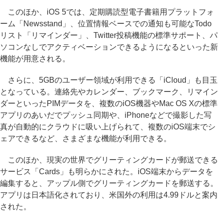
このほか、iOS 5では、定期購読型電子書籍用プラットフォ
ーム「Newsstand」、位置情報ベースでの通知も可能なTodo
リスト「リマインダー」、Twitter投稿機能の標準サポート、パ
ソコンなしでアクティベーションできるようになるといった新
機能が用意される。
さらに、5GBのユーザー領域が利用できる「iCloud」も目玉
となっている。連絡先やカレンダー、ブックマーク、リマイン
ダーといったPIMデータを、複数のiOS機器やMac OS Xの標準
アプリのあいだでプッシュ同期や、iPhoneなどで撮影した写
真が自動的にクラウドに吸い上げられて、複数のiOS端末でシ
ェアできるなど、さまざまな機能が利用できる。
このほか、現実の世界でグリーティングカードが郵送できる
サービス「Cards」も明らかにされた。iOS端末からデータを
編集すると、アップル側でグリーティングカードを郵送する。
アプリは日本語化されており、米国外の利用は4.99ドルと案内
された。