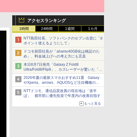
アクセスランキング
1時間
24時間
1週間
1カ月
NTT島田社長、ソフトバンクのセブン出資に「d
ポイント使えるようにして」
ドコモ前田社長が「ahamo40GB化は検証のた
め」、料金値上げへの考え方にも言及
本日8月7日発売「Galaxy Z Fold8
Ultra/Fold8/Flip8」、カズレーザーが驚いた「そ
ば屋のメニュー並みの薄さ」
2026年夏の最新スマホおすすめ11選 Galaxy
やXperia、arrows、AQUOSなど注目機種の特
徴は
NTTドコモ、通信品質改善の現在地は「道半
ば」 都市部に優先投資で年度内の改善目指す
もっと見る