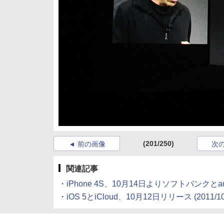
(201/250)
前の画像
次
関連記事
・
iPhone 4S、10月14日よりソフトバンクと
・
iOS 5とiCloud、10月12日リリース
(2011/10