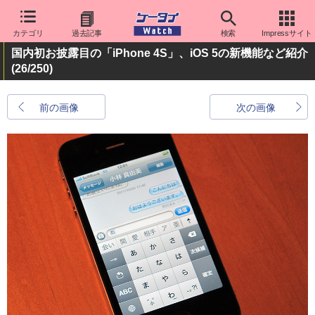
カテゴリ
過去記事
検索
Impressサイト
国内初お披露目の「iPhone 4S」、iOS 5の新機能など紹介
(26/250)
前の画像
次の画像