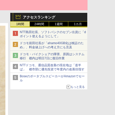
アクセスランキング
1時間
24時間
1週間
1カ月
NTT島田社長、ソフトバンクのセブン出資に「d
ポイント使えるようにして」
ドコモ前田社長が「ahamo40GB化は検証のた
め」、料金値上げへの考え方にも言及
ドコモ・バイクシェアの障害、原因はシステム
移行 都内は明日7日に復旧作業
NTTドコモ、通信品質改善の現在地は「道半
ば」 都市部に優先投資で年度内の改善目指す
BoseのポータブルスピーカーがAmazonでセー
ル
もっと見る