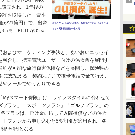
に設立され、1年後の
の免許を取得した。資本
金が21億円）で、出資
写真左から、KDDIの高橋氏、au損保の住野氏、あいおいニ
ッセイ同和損害保険の永末氏
5％、KDDIが35％
およびマーケティング手法と、あいおいニッセイ
を融合し、携帯電話ユーザー向けの保険業を展開す
契約が可能な旅行傷害保険などを展開し、保険料の
ともに支払える。契約完了まで携帯電話で全て行え、
話やメールでやりとりできる。
Myスマート保険」は、ライフスタイルに合わせて
ズプラン」「スポーツプラン」「ゴルフプラン」の
。各プランは、掛け金に応じて入院補償などの保険
ートフォンから申し込むと5％割引が適用され、各
額980円となる。