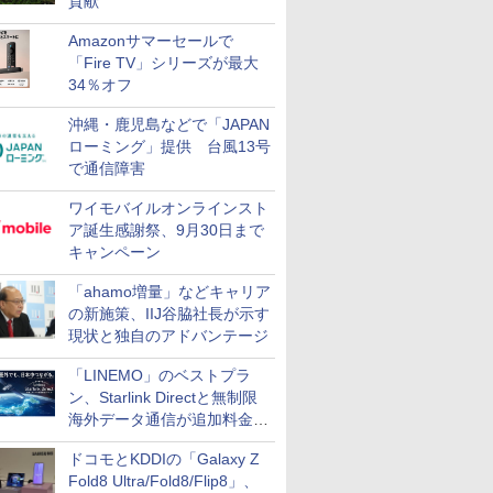
貢献
Amazonサマーセールで
「Fire TV」シリーズが最大
34％オフ
沖縄・鹿児島などで「JAPAN
ローミング」提供 台風13号
で通信障害
ワイモバイルオンラインスト
ア誕生感謝祭、9月30日まで
キャンペーン
「ahamo増量」などキャリア
の新施策、IIJ谷脇社長が示す
現状と独自のアドバンテージ
「LINEMO」のベストプラ
ン、Starlink Directと無制限
海外データ通信が追加料金な
しに
ドコモとKDDIの「Galaxy Z
Fold8 Ultra/Fold8/Flip8」、