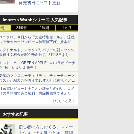
発売初日にソフト更新
Impress Watchシリーズ 人気記事
時間
24時間
1週間
1カ月
ユニクロ、今日から「お盆特別セール」。涼感
シアサッカーワンピース待望値下げ、撥水ギア
ショーツは1990円に
マクドナルド、マックデリバリーの朝マックの
最低注文料金が500円値上げ。8月18日より
1,500円から受付
ミスド「Mrs. GREEN APPLE」のコラボドーナ
ツ4種、いよいよ発売！
老舗のマウスユーティリティ「チューチューマ
ウス」がAIの力を借りて15年ぶりに復活／64bit
化、Windows 10/11、「Chrome」も走り回
【家電レビュー】手ごわい雑草との戦い、コメ
る。復活記念で2026年末まで500円
リの草刈機で完全勝利 掃除機感覚で使えた
もっと見る
おすすめ記事
初心者の方におくる、スマー
トウォッチを選ぶときに確認