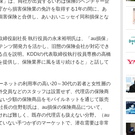
損保」は、両社が出資するいわば保険のベンチャー企
庁から損害保険業の免許を取得する1年の間に、あ
損害保険と合併し、あいおいニッセイ同和損保とな
締役副社長 執行役員の永末裕明氏は、「au損保」
ンテンツ開発力を活かし、旧態の保険会社が対応でき
点を説明。KDDIの代表取締役執行役員専務の高橋
を提供し、保険業界に風を送り続けると」と話して
ネットの利用率の高い20～30代の若者と女性層の
外交員などのスタッフは設置せず、代理店の保険商
ない少額の保険商品をモバイルネットを通じて販売
社長の住野彰氏は、au損保の保険商品について、
ければ難しく、既存の代理店も扱えない分野。（au
ていない手つかずのマーケットで、潜在需要は非常
。