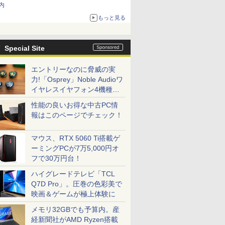
内
もっと見る
Special Site
エントリーなのに脅威の実
力!「Osprey」Noble Audioワ
イヤレスイヤフォン4機種を
一気に聴く
性能の良いお得な中古PC情
報はこのページでチェック！
マウス、RTX 5060 Ti搭載ゲ
ーミングPCが7万5,000円オ
フで30万円台！
ハイグレードテレビ「TCL
Q7D Pro」。圧巻の色彩美で
映画＆ゲームが極上体験に
メモリ32GBでも予算内。産
経新聞社がAMD Ryzen搭載