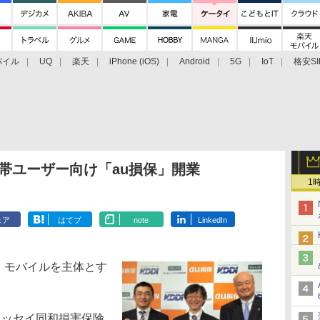
バイル
UQ
楽天
iPhone (iOS)
Android
5G
IoT
格安SI
アクセサリー
業界動向
法人向け
最新技術/その他
携帯ユーザー向け「au損保」開業
1
ェア
はてブ
note
LinkedIn
、モバイルを主体とす
。
ニッセイ同和損害保険