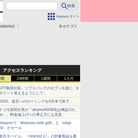
Impress サイト
全カテゴリ
M/MVNO
アクセスランキング
時間
24時間
1週間
1カ月
NTT島田社長、ソフトバンクのセブン出資に「d
ポイント使えるようにして」
KDDI、楽天へのローミングを9月末で終了
ドコモ前田社長が「ahamo40GB化は検証のた
め」、料金値上げへの考え方にも言及
Amazonで「Motorola moto g06」と「edge
60」がセール
楽天モバイル、「Android 17」の対象製品を案