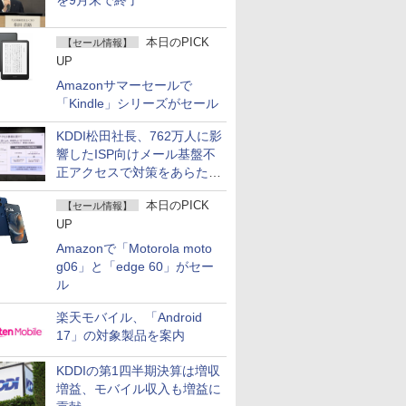
を9月末で終了
本日のPICK
【セール情報】
UP
Amazonサマーセールで
「Kindle」シリーズがセール
KDDI松田社長、762万人に影
響したISP向けメール基盤不
正アクセスで対策をあらため
て説明
本日のPICK
【セール情報】
UP
Amazonで「Motorola moto
g06」と「edge 60」がセー
ル
楽天モバイル、「Android
17」の対象製品を案内
KDDIの第1四半期決算は増収
増益、モバイル収入も増益に