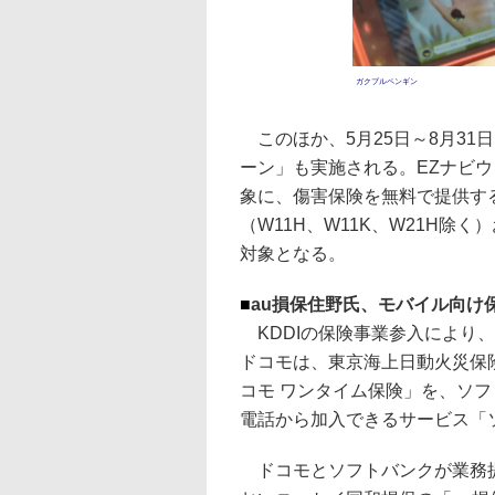
ガクブルペンギン
このほか、5月25日～8月31
ーン」も実施される。EZナビウォ
象に、傷害保険を無料で提供する。
（W11H、W11K、W21H除く）
対象となる。
■
au損保住野氏、モバイル向け
KDDIの保険事業参入により、
ドコモは、東京海上日動火災保
コモ ワンタイム保険」を、ソ
電話から加入できるサービス「
ドコモとソフトバンクが業務提