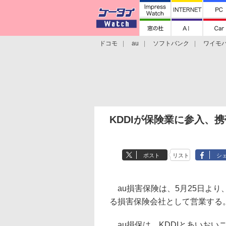
ドコモ
au
ソフトバンク
ワイモ
格安スマホ/SIMフリースマホ
周辺機器/
KDDIが保険業に参入、
ポスト
リスト
シ
au損害保険は、5月25日より
る損害保険会社として営業する
au損保は、KDDIとあいおい